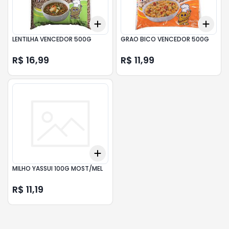
Add
Add
+
3
+
5
+
10
+
3
LENTILHA VENCEDOR 500G
GRAO BICO VENCEDOR 500G
R$ 16,99
R$ 11,99
Add
+
3
+
5
+
10
MILHO YASSUI 100G MOST/MEL
R$ 11,19