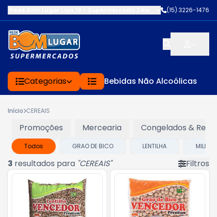
Rede Bom Lugar Loja 16 - Supermercado Zaia
-
AV. EDWARD FRU FR
(15) 3226-1476
Categorias
Bebidas Não Alcoólicas
Início
CEREAIS
Promoções
Mercearia
Congelados & Refri
Todos
GRAO DE BICO
LENTILHA
MILHO 
3
resultados para
"
CEREAIS
"
Filtros