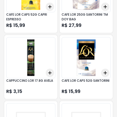
Add
Add
+
3
+
5
+
10
+
3
CAFE LOR CAPS 52G CAPRI
CAFE LOR 250G SANTORINI TM
ESPRESSO
DOY BAG
R$ 15,99
R$ 27,99
Add
Add
+
3
+
5
+
10
+
3
CAPPUCCINO LOR 17.8G AVELA
CAFE LOR CAPS 52G SANTORINI
R$ 3,15
R$ 15,99