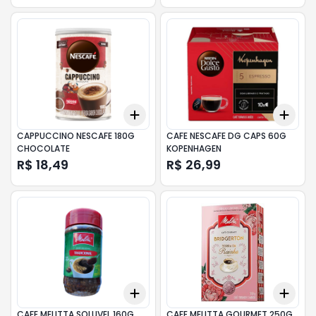
Add
Add
+
3
+
5
+
10
+
3
CAPPUCCINO NESCAFE 180G
CAFE NESCAFE DG CAPS 60G
CHOCOLATE
KOPENHAGEN
R$ 18,49
R$ 26,99
Add
Add
+
3
+
5
+
10
+
3
CAFE MELITTA SOLUVEL 160G
CAFE MELITTA GOURMET 250G