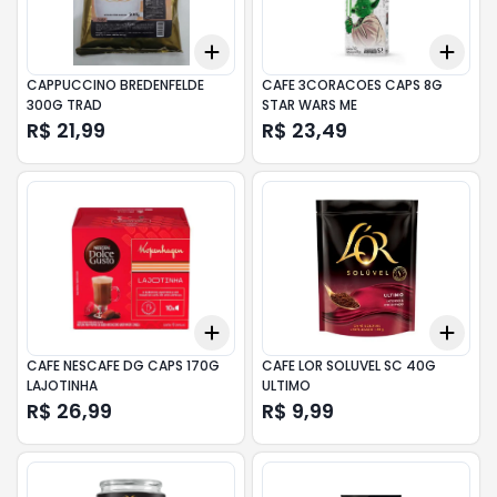
Add
Add
+
3
+
5
+
10
+
3
CAPPUCCINO BREDENFELDE
CAFE 3CORACOES CAPS 8G
300G TRAD
STAR WARS ME
R$ 21,99
R$ 23,49
Add
Add
+
3
+
5
+
10
+
3
CAFE NESCAFE DG CAPS 170G
CAFE LOR SOLUVEL SC 40G
LAJOTINHA
ULTIMO
R$ 26,99
R$ 9,99