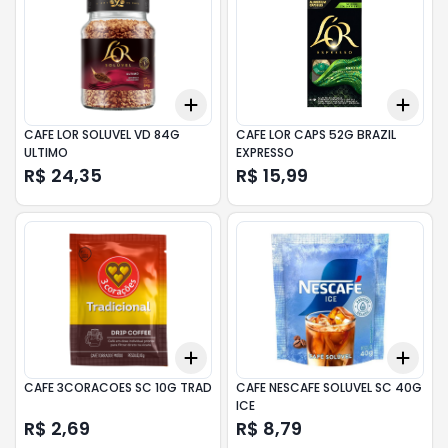
Add
Add
+
3
+
5
+
10
+
3
CAFE LOR SOLUVEL VD 84G
CAFE LOR CAPS 52G BRAZIL
ULTIMO
EXPRESSO
R$ 24,35
R$ 15,99
Add
Add
+
3
+
5
+
10
+
3
CAFE 3CORACOES SC 10G TRAD
CAFE NESCAFE SOLUVEL SC 40G
ICE
R$ 2,69
R$ 8,79