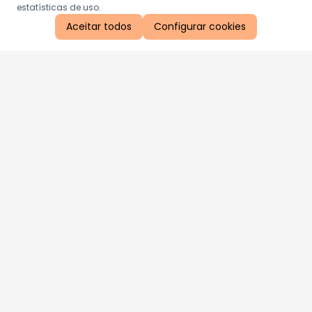
estatísticas de uso.
Aceitar todos
Configurar cookies
Aproveite as nossas promoções!
Cadastre seu e-mail e receba ofertas exclusivas.
QUERO RECEBER