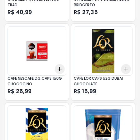
TRAD
BRIDGERTO
R$ 40,99
R$ 27,35
Add
Add
+
3
+
5
+
10
+
3
CAFE NESCAFE DG CAPS 150G
CAFE LOR CAPS 52G DUBAI
CHOCOCINO
CHOCOLATE
R$ 26,99
R$ 15,99