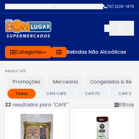
Rede Bom Lugar Loja 16 - Supermercado Zaia
-
AV. EDWARD FRU FR
(15) 3226-1476
Categorias
Bebidas Não Alcoólicas
Início
CAFE
Promoções
Mercearia
Congelados & Refri
Todos
CAFE CAPS
CAFE PO
CAFE SOLU
22
resultados para
"
CAFE
"
Filtros