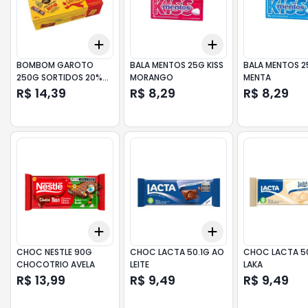
Add
Add
+
3
+
5
+
10
+
3
+
5
+
10
BOMBOM GAROTO
BALA MENTOS 25G KISS
BALA MENTOS 2
250G SORTIDOS 20%
MORANGO
MENTA
DES
R$ 14,39
R$ 8,29
R$ 8,29
Add
Add
+
3
+
5
+
10
+
3
+
5
+
10
CHOC NESTLE 90G
CHOC LACTA 50.1G AO
CHOC LACTA 5
CHOCOTRIO AVELA
LEITE
LAKA
R$ 13,99
R$ 9,49
R$ 9,49