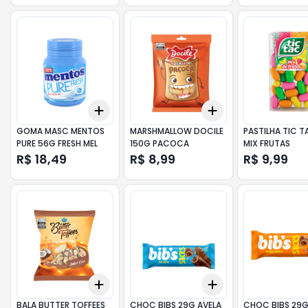
Add
Add
+
3
+
5
+
10
+
3
+
5
+
10
GOMA MASC MENTOS
MARSHMALLOW DOCILE
PASTILHA TIC 
PURE 56G FRESH MEL
150G PACOCA
MIX FRUTAS
R$ 18,49
R$ 8,99
R$ 9,99
Add
Add
+
3
+
5
+
10
+
3
+
5
+
10
BALA BUTTER TOFFEES
CHOC BIBS 29G AVELA
CHOC BIBS 29