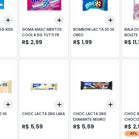
Add
Add
Add
+
3
+
5
+
10
+
3
+
5
+
10
+
3
+
5
+
5G KISS
GOMA MASC MENTOS
BOMBOM LACTA 20.1G
BALA D
COOL 8.5G TUTTI FR
OREO
BOLETE 
R$ 2,99
R$ 1,99
R$ 11,
Add
Add
Add
+
3
+
5
+
10
+
3
+
5
+
10
+
3
+
5
+
0.1G
CHOC LACTA 28G LAKA
CHOC LACTA 28G
CHOC 
DIAMANTE NEGRO
CHOCO
R$ 5,59
R$ 5,59
R$ 2,
-
40
%