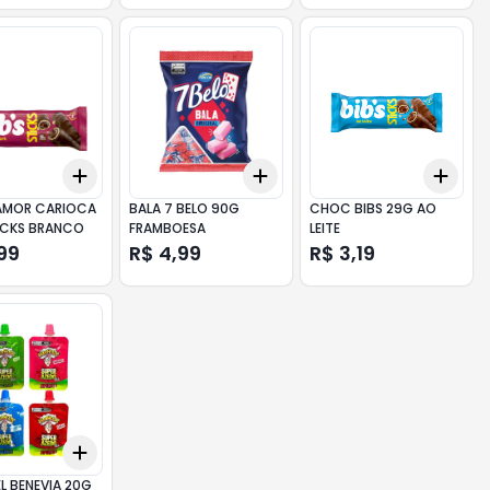
Add
Add
Add
10
+
3
+
5
+
10
+
3
+
5
+
10
+
3
AMOR CARIOCA
BALA 7 BELO 90G
CHOC BIBS 29G AO
ICKS BRANCO
FRAMBOESA
LEITE
99
R$ 4,99
R$ 3,19
Add
10
+
3
+
5
+
10
L BENEVIA 20G