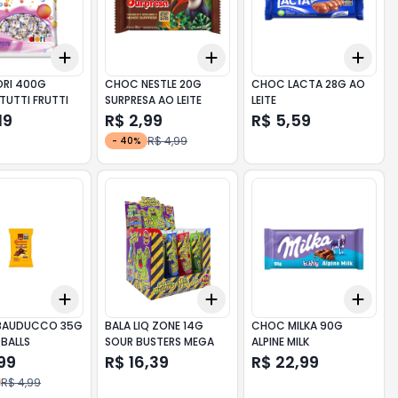
Add
Add
Add
10
+
3
+
5
+
10
+
3
+
5
+
10
+
3
ORI 400G
CHOC NESTLE 20G
CHOC LACTA 28G AO
TUTTI FRUTTI
SURPRESA AO LEITE
LEITE
19
R$ 2,99
R$ 5,59
R$ 4,99
-
40
%
Add
Add
Add
10
+
3
+
5
+
10
+
3
+
5
+
10
+
3
BAUDUCCO 35G
BALA LIQ ZONE 14G
CHOC MILKA 90G
BALLS
SOUR BUSTERS MEGA
ALPINE MILK
99
R$ 16,39
R$ 22,99
R$ 4,99