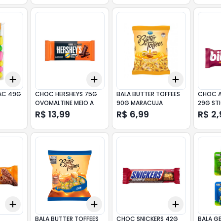
Add
Add
Add
+
3
+
5
+
10
+
3
+
5
+
10
+
3
+
5
+
TAC 49G
CHOC HERSHEYS 75G
BALA BUTTER TOFFEES
CHOC 
OVOMALTINE MEIO A
90G MARACUJA
29G ST
R$ 13,99
R$ 6,99
R$ 2,
Add
Add
Add
+
3
+
5
+
10
+
3
+
5
+
10
+
3
+
5
+
G
BALA BUTTER TOFFEES
CHOC SNICKERS 42G
BALA GE