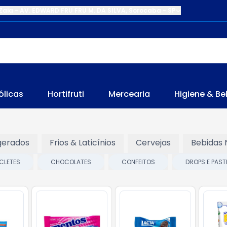
Zaia
-
AV. EDWARD FRU FRU M. DA SILVA
,
Sorocaba
-
SP
ólicas
Hortifruti
Mercearia
Higiene & Be
gerados
Frios & Laticínios
Cervejas
Bebidas 
CLETES
CHOCOLATES
CONFEITOS
DROPS E PAST