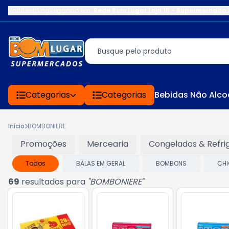
Você está navegando em:
Rede Bom Lugar Loja 16 - Supermercado 
Categorias
Categorias
Bebidas Não Alco
Início
BOMBONIERE
Promoções
Mercearia
Congelados & Refri
Todos
BALAS EM GERAL
BOMBONS
CHI
69
resultados para
"
BOMBONIERE
"