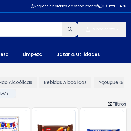
Regiões e horários de atendimento
(15) 3226-1476
Minha conta
leza
Limpeza
Bazar & Utilidades
Não Alcoólicas
Bebidas Alcoólicas
Açougue & Pei
ILHAS
Filtros