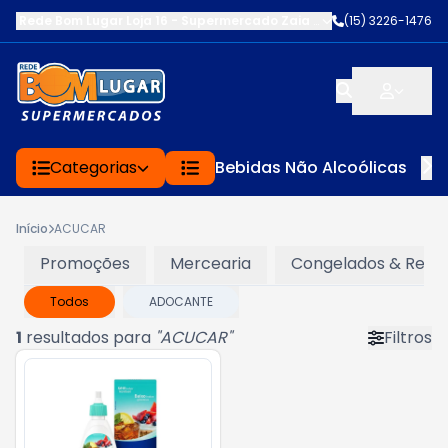
Rede Bom Lugar Loja 16 - Supermercado Zaia
-
AV. EDWARD FRU FR
(15) 3226-1476
Categorias
Bebidas Não Alcoólicas
Início
ACUCAR
Promoções
Mercearia
Congelados & Refri
Todos
ADOCANTE
1
resultados para
"
ACUCAR
"
Filtros