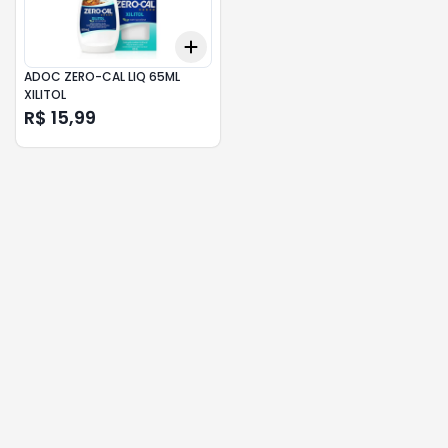
Add
+
3
+
5
+
10
ADOC ZERO-CAL LIQ 65ML
XILITOL
R$ 15,99