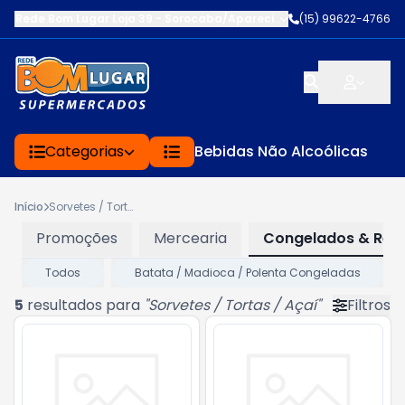
Rede Bom Lugar Loja 39 - Sorocaba/Aparecidinh
-
(15) 99622-4766
EST DOM JOSE 
Categorias
Bebidas Não Alcoólicas
Início
Sorvetes / Tortas / Açaí
Promoções
Mercearia
Congelados & Refr
Todos
Batata / Madioca / Polenta Congeladas
5
resultados para
"
Sorvetes / Tortas / Açaí
"
Filtros