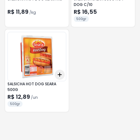
DOG C/10
R$ 11,89
R$ 16,55
/
kg
500gr
Add
+
3
+
5
+
10
SALSICHA HOT DOG SEARA
500G
R$ 12,89
/
un
500gr