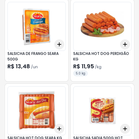
Add
Add
+
3
+
5
+
10
+
0.
SALSICHA DE FRANGO SEARA
SALSICHA HOT DOG PERDIGÃO
500G
KG
R$ 13,48
R$ 11,95
/
un
/
kg
5.0 kg
Add
Add
+
0.3
kg
+
0.5
kg
+
3
SALSICHA HOT DOG SEARA KG
SALSICHA SADIA 500G HOT