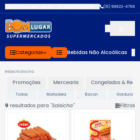
Rede Bom Lugar Loja 39 - Sorocaba/Aparecidinh
-
(15) 99622-4766
EST DOM JOSE 
Categorias
Bebidas Não Alcoólicas
Início
Salsicha
Promoções
Mercearia
Congelados & Refri
Todos
Mortadela
Bacon
Gordura Veg
9
resultados para
"
Salsicha
"
Filtros