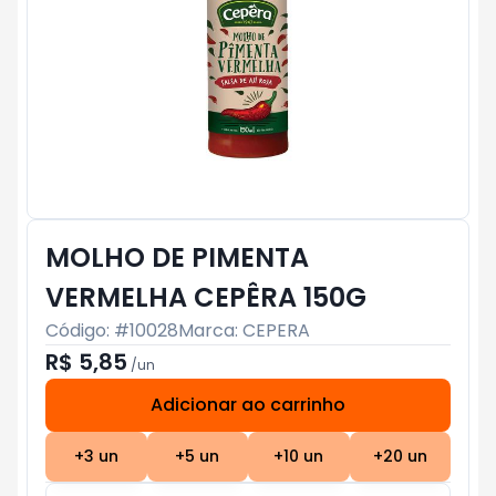
MOLHO DE PIMENTA
VERMELHA CEPÊRA 150G
Código: #
10028
Marca:
CEPERA
R$ 5,85
/
un
Adicionar ao carrinho
Subtotal:
R$ 0
+
3
un
+
5
un
+
10
un
+
20
un