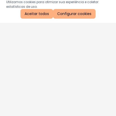
Utilizamos cookies para otimizar sua experiência e coletar
estatísticas de uso.
Aceitar todos
Configurar cookies
Aproveite as nossas promoções!
Cadastre seu e-mail e receba ofertas exclusivas.
QUERO RECEBER