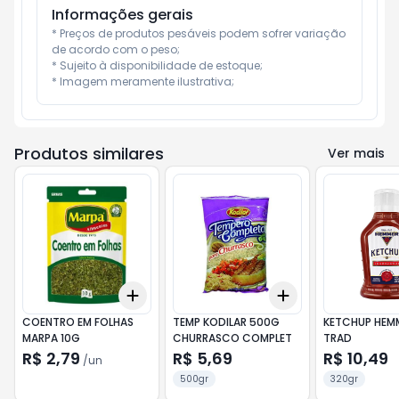
Informações gerais
* Preços de produtos pesáveis podem sofrer variação 
de acordo com o peso;

* Sujeito à disponibilidade de estoque;

* Imagem meramente ilustrativa;
Produtos similares
Ver mais
Add
Add
+
3
+
5
+
10
+
3
+
5
+
10
COENTRO EM FOLHAS
TEMP KODILAR 500G
KETCHUP HEM
MARPA 10G
CHURRASCO COMPLET
TRAD
R$ 2,79
R$ 5,69
R$ 10,49
/
un
500gr
320gr