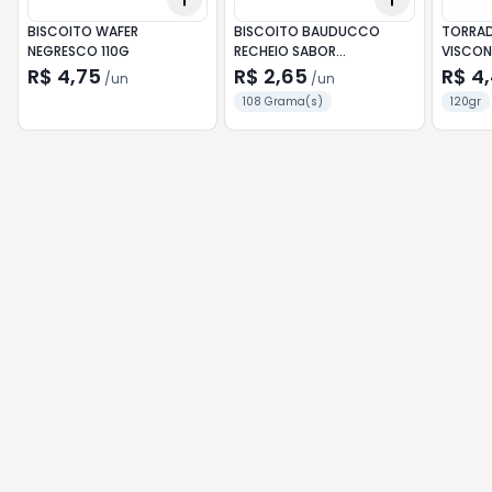
BISCOITO WAFER
BISCOITO BAUDUCCO
TORRAD
NEGRESCO 110G
RECHEIO SABOR
VISCON
CHOCOLATE 108G
R$ 4,75
R$ 2,65
R$ 4
/
un
/
un
108 Grama(s)
120gr