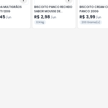
A MULTIGRÃOS
BISCOITO PANCO RECHEIO
BISCOITO CREAM C
TI 120G
SABOR MOUSSE DE
PANCO 200G
MORANGO 140G
,45
R$ 2,98
R$ 3,99
/
un
/
un
/
un
0.14 kg
200 Grama(s)