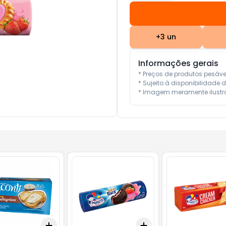
+
3
un
Informações gerais
* Preços de produtos pesáv
* Sujeito à disponibilidade d
* Imagem meramente ilustra
Add
Add
10
+
3
+
5
+
10
+
3
+
5
+
10