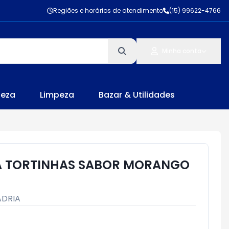
Regiões e horários de atendimento
(15) 99622-4766
Minha conta
leza
Limpeza
Bazar & Utilidades
IA TORTINHAS SABOR MORANGO
ADRIA