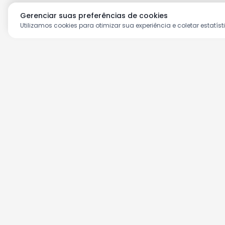
Gerenciar suas preferências de cookies
Utilizamos cookies para otimizar sua experiência e coletar estatíst
Aproveite as nossas prom
Cadastre seu e-mail e receba ofertas ex