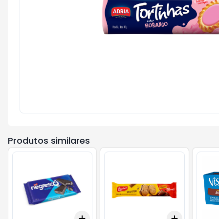
Produtos similares
Add
Add
+
3
+
5
+
10
+
3
+
5
+