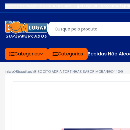
Você está navegando em:
Rede Bom Lugar Loja 39 - Sorocaba/Apa
Categorias
Categorias
Bebidas Não Alco
Início
Biscoitos
BISCOITO ADRIA TORTINHAS SABOR MORANGO 140G