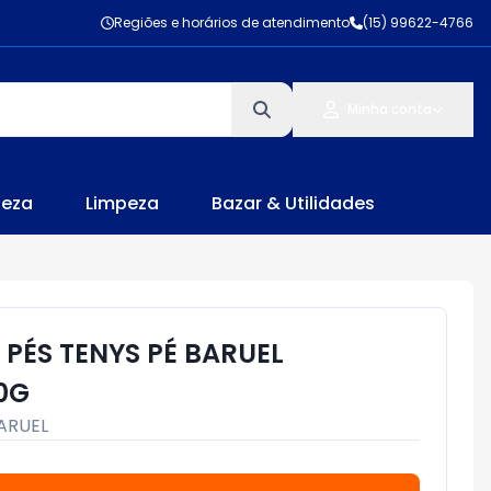
Regiões e horários de atendimento
(15) 99622-4766
Minha conta
leza
Limpeza
Bazar & Utilidades
PÉS TENYS PÉ BARUEL
0G
ARUEL