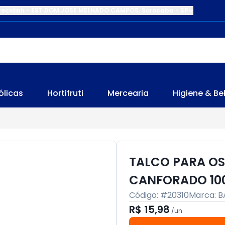
recidinh
-
EST DOM JOSE MELHADO CAMPOS
,
Sorocaba
-
SP
ólicas
Hortifruti
Mercearia
Higiene & Be
TALCO PARA OS 
CANFORADO 10
Código: #
20310
Marca:
B
R$ 15,98
/
un