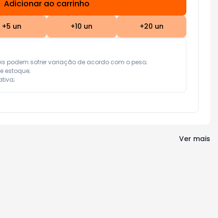
Adicionar ao carrinho
Subtotal:
R$ 0,00
+
5
un
+
10
un
+
20
un
eis podem sofrer variação de acordo com o peso;

e estoque;

tiva;
Ver mais