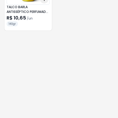
TALCO BARLA
ANTISSÉPTICO PERFUMADO
140G
R$ 10,65
/
un
140gr