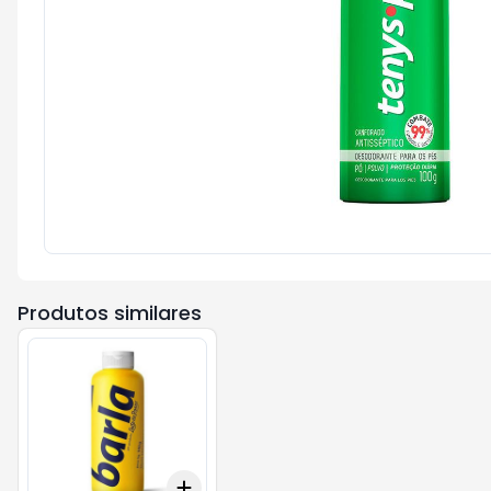
Produtos similares
Add
+
3
+
5
+
10