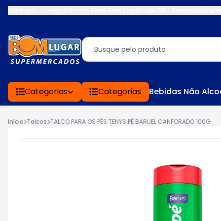
Você está navegando em:
Rede Bom Lugar Loja 39 - Sorocaba/Apa
Categorias
Categorias
Bebidas Não Alco
Início
Talcos
TALCO PARA OS PÉS TENYS PÉ BARUEL CANFORADO 100G