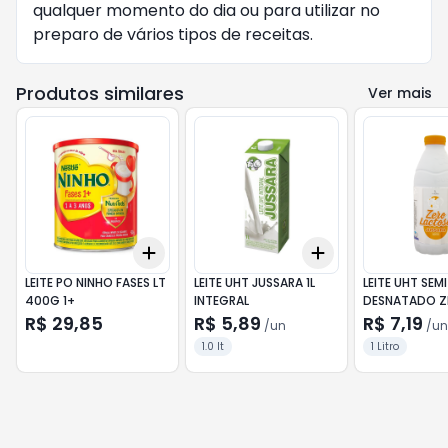
qualquer momento do dia ou para utilizar no
preparo de vários tipos de receitas.
Produtos similares
Ver mais
Add
Add
+
3
+
5
+
10
+
3
+
5
+
10
LEITE PO NINHO FASES LT
LEITE UHT JUSSARA 1L
LEITE UHT SEMI
400G 1+
INTEGRAL
DESNATADO Z
LACTOSE JUSS
R$ 29,85
R$ 5,89
R$ 7,19
/
un
/
un
1.0 lt
1 Litro