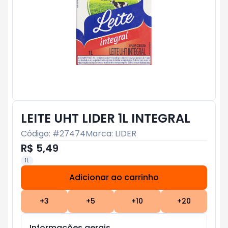
LEITE UHT LIDER 1L INTEGRAL
Código: #
27474
Marca:
LIDER
R$ 5,49
1L
Adicionar ao carrinho
Subtotal:
R$ 0
+
3
+
5
+
10
+
20
Informações gerais