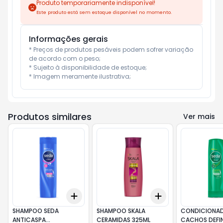
Produto temporariamente indisponível!
Este produto está sem estoque disponível no momento.
Informações gerais
* Preços de produtos pesáveis podem sofrer variação 
de acordo com o peso;

* Sujeito à disponibilidade de estoque;

* Imagem meramente ilustrativa;
Produtos similares
Ver mais
Add
Add
+
3
+
5
+
10
+
3
+
5
+
10
SHAMPOO SEDA
SHAMPOO SKALA
CONDICIONAD
ANTICASPA
CERAMIDAS 325ML
CACHOS DEFI