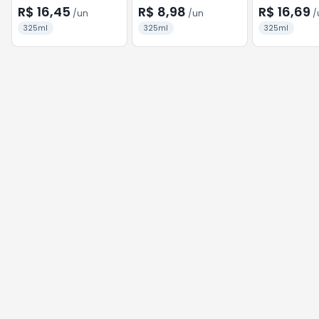
HIDRATAÇÃO DIÁRIA
325ML
R$ 16,45
R$ 8,98
R$ 16,69
/
un
/
un
/
325ML
325ml
325ml
325ml