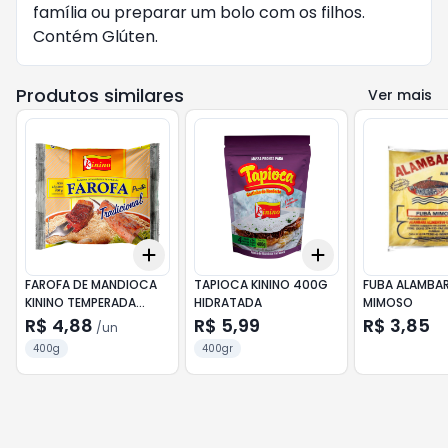
família ou preparar um bolo com os filhos.
Contém Glúten.
Produtos similares
Ver mais
Add
Add
+
3
+
5
+
10
+
3
+
5
+
10
FAROFA DE MANDIOCA
TAPIOCA KININO 400G
FUBA ALAMBAR
KININO TEMPERADA
HIDRATADA
MIMOSO
TRADICIONAL 400G
R$ 4,88
R$ 5,99
R$ 3,85
/
un
400g
400gr