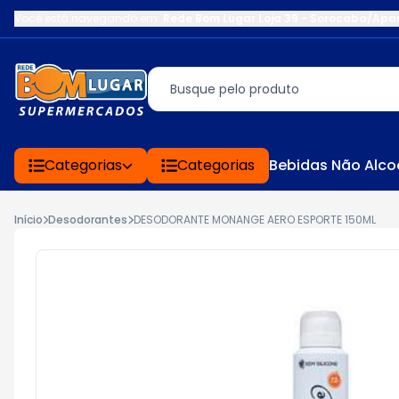
Você está navegando em:
Rede Bom Lugar Loja 39 - Sorocaba/Apa
Categorias
Categorias
Bebidas Não Alco
Início
Desodorantes
DESODORANTE MONANGE AERO ESPORTE 150ML