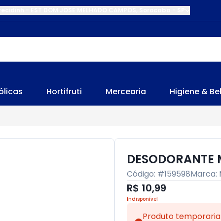
recidinh
-
EST DOM JOSE MELHADO CAMPOS
,
Sorocaba
-
SP
ólicas
Hortifruti
Mercearia
Higiene & Be
DESODORANTE 
Código: #
159598
Marca:
R$ 10,99
Indisponível
Produto temporaria