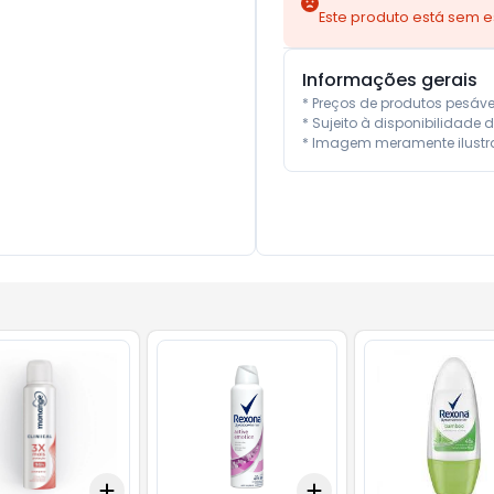
Este produto está sem 
Informações gerais
* Preços de produtos pesáv
* Sujeito à disponibilidade d
* Imagem meramente ilustra
Add
Add
10
+
3
+
5
+
10
+
3
+
5
+
10