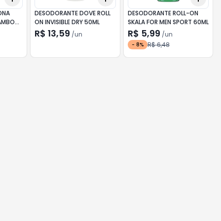
ONA
DESODORANTE DOVE ROLL
DESODORANTE ROLL-ON
BAMBOO
ON INVISIBLE DRY 50ML
SKALA FOR MEN SPORT 60ML
R$ 13,59
R$ 5,99
/
un
/
un
R$ 6,48
-
8
%