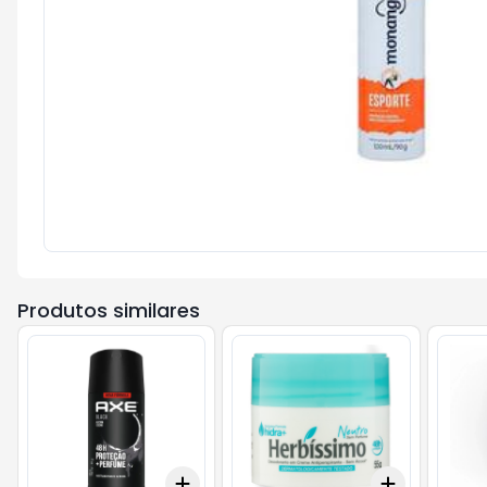
Produtos similares
Add
Add
+
3
+
5
+
10
+
3
+
5
+