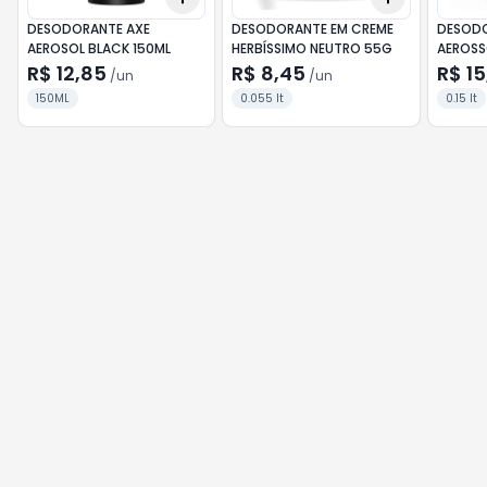
DESODORANTE AXE
DESODORANTE EM CREME
DESOD
AEROSOL BLACK 150ML
HERBÍSSIMO NEUTRO 55G
AEROSS
CONFOR
R$ 12,85
R$ 8,45
R$ 15
/
un
/
un
150ML
0.055 lt
0.15 lt