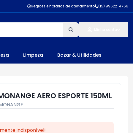
Regiões e horários de atendimento
(15) 99622-4766
Minha conta
leza
Limpeza
Bazar & Utilidades
MONANGE AERO ESPORTE 150ML
MONANGE
mente indisponível!