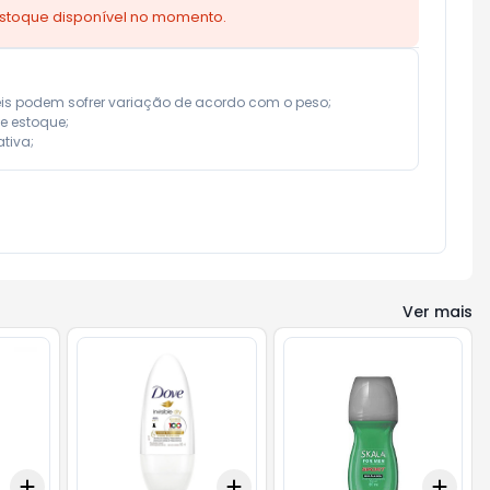
estoque disponível no momento.
eis podem sofrer variação de acordo com o peso;

e estoque;

tiva;
Ver mais
Add
Add
Add
+
3
+
5
+
10
+
3
+
5
+
10
+
3