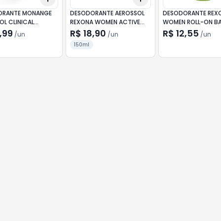
ORANTE MONANGE
DESODORANTE AEROSSOL
DESODORANTE REX
OL CLINICAL
REXONA WOMEN ACTIVE
WOMEN ROLL-ON 
TO 150ML
EMOTION 150ML
50ML
,99
R$ 18,90
R$ 12,55
/
un
/
un
/
un
150ml