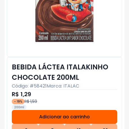
BEBIDA LÁCTEA ITALAKINHO
CHOCOLATE 200ML
Código: #
58421
Marca:
ITALAC
R$ 1,29
R$ 1,59
-
19
%
200ml
Adicionar ao carrinho
Subtotal:
R$ 0