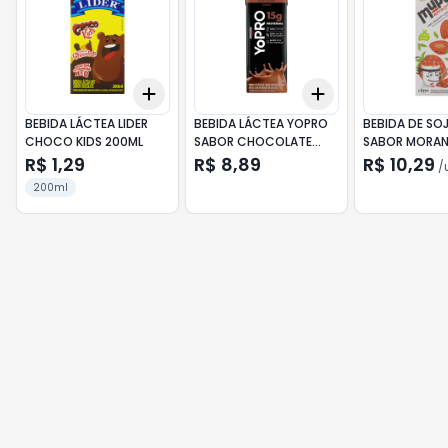
Add
Add
+
3
+
5
+
10
+
3
+
5
+
10
BEBIDA LÁCTEA LIDER
BEBIDA LÁCTEA YOPRO
BEBIDA DE SO
CHOCO KIDS 200ML
SABOR CHOCOLATE
SABOR MORAN
250ML
R$ 1,29
R$ 8,89
R$ 10,29
/
200ml