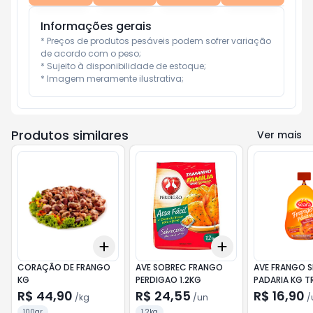
Informações gerais
* Preços de produtos pesáveis podem sofrer variação 
de acordo com o peso;

* Sujeito à disponibilidade de estoque;

* Imagem meramente ilustrativa;
Produtos similares
Ver mais
Add
Add
+
0.6
kg
+
1
kg
+
3
+
5
+
10
CORAÇÃO DE FRANGO
AVE SOBREC FRANGO
AVE FRANGO S
KG
PERDIGAO 1.2KG
PADARIA KG T
R$ 44,90
R$ 24,55
R$ 16,90
/
kg
/
un
/
100gr
1,2kg