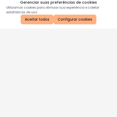
Gerenciar suas preferências de cookies
Utilizamos cookies para otimizar sua experiência e coletar
estatísticas de uso.
Aceitar todos
Configurar cookies
Aproveite as nossas promoções!
Cadastre seu e-mail e receba ofertas exclusivas.
QUERO RECEBER