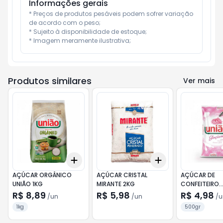
Informações gerais
* Preços de produtos pesáveis podem sofrer variação 
de acordo com o peso;

* Sujeito à disponibilidade de estoque;

* Imagem meramente ilustrativa;
Produtos similares
Ver mais
Add
Add
+
3
+
5
+
10
+
3
+
5
+
10
AÇÚCAR ORGÂNICO
AÇÚCAR CRISTAL
AÇÚCAR DE
UNIÃO 1KG
MIRANTE 2KG
CONFEITEIRO
GLAÇUCAR UN
R$ 8,89
R$ 5,98
R$ 4,98
/
un
/
un
/
u
1kg
500gr