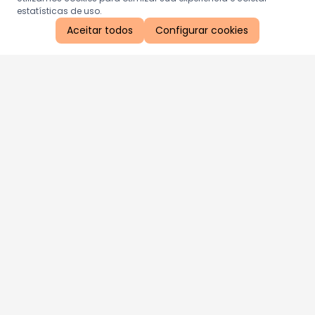
estatísticas de uso.
Aceitar todos
Configurar cookies
Aproveite as nossas promoções!
Cadastre seu e-mail e receba ofertas exclusivas.
QUERO RECEBER