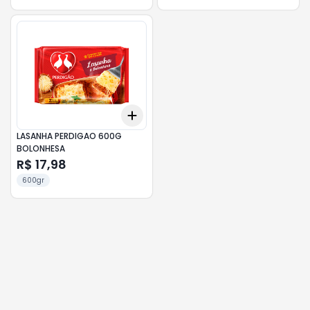
Add
+
3
+
5
+
10
LASANHA PERDIGAO 600G
BOLONHESA
R$ 17,98
600gr