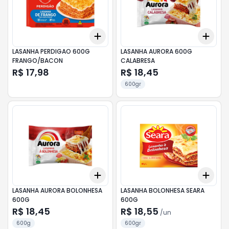
Add
Add
+
3
+
5
+
10
+
3
LASANHA PERDIGAO 600G
LASANHA AURORA 600G
FRANGO/BACON
CALABRESA
R$ 17,98
R$ 18,45
600gr
Add
Add
+
3
+
5
+
10
+
3
LASANHA AURORA BOLONHESA
LASANHA BOLONHESA SEARA
600G
600G
R$ 18,45
R$ 18,55
/
un
600g
600gr