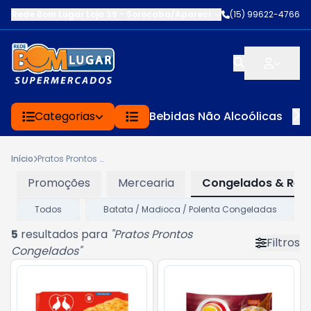
Rede Bom Lugar Loja 39 - Sorocaba/Aparecidinh
-
(15) 99622-4766
EST DOM JOSE 
Categorias
Bebidas Não Alcoólicas
Início
Pratos Prontos Congelados
Promoções
Mercearia
Congelados & Refr
Todos
Batata / Madioca / Polenta Congeladas
5
resultados para
"
Pratos Prontos
Filtros
Congelados
"