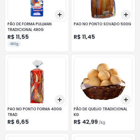
Add
Add
+
3
+
5
+
10
+
3
PÃO DE FORMA PULLMAN
PAO NO PONTO SOVADO 500G
TRADICIONAL 480G
R$ 11,55
R$ 11,45
480g
Add
Add
+
3
+
5
+
10
+
0.
PAO NO PONTO FORMA 400G
PÃO DE QUEIJO TRADICIONAL
TRAD
KG
R$ 6,65
R$ 42,99
/
kg