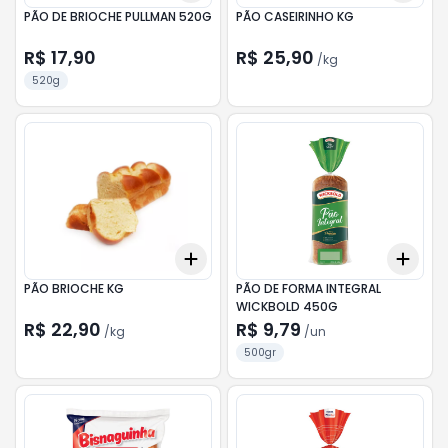
PÃO DE BRIOCHE PULLMAN 520G
PÃO CASEIRINHO KG
R$ 17,90
R$ 25,90
/
kg
520g
Add
Add
+
0.3
kg
+
0.5
kg
+
3
PÃO BRIOCHE KG
PÃO DE FORMA INTEGRAL
WICKBOLD 450G
R$ 22,90
R$ 9,79
/
kg
/
un
500gr