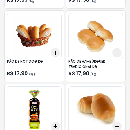
/
kg
/
kg
Add
Add
+
0.3
kg
+
0.5
kg
+
0.
PÃO DE HOT DOG KG
PÃO DE HAMBÚRGUER
TRADICIONAL KG
R$ 17,90
R$ 17,90
/
kg
/
kg
Add
Add
+
3
+
5
+
10
+
0.