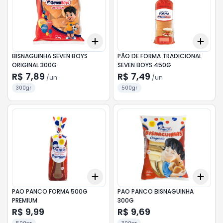
Add
Add
+
3
+
5
+
10
+
3
BISNAGUINHA SEVEN BOYS
PÃO DE FORMA TRADICIONAL
ORIGINAL 300G
SEVEN BOYS 450G
R$ 7,89
R$ 7,49
/
un
/
un
300gr
500gr
Add
Add
+
3
+
5
+
10
+
3
PAO PANCO FORMA 500G
PAO PANCO BISNAGUINHA
PREMIUM
300G
R$ 9,99
R$ 9,69