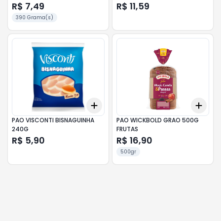
R$ 7,49
R$ 11,59
390 Grama(s)
Add
Add
+
3
+
5
+
10
+
3
PAO VISCONTI BISNAGUINHA
PAO WICKBOLD GRAO 500G
240G
FRUTAS
R$ 5,90
R$ 16,90
500gr