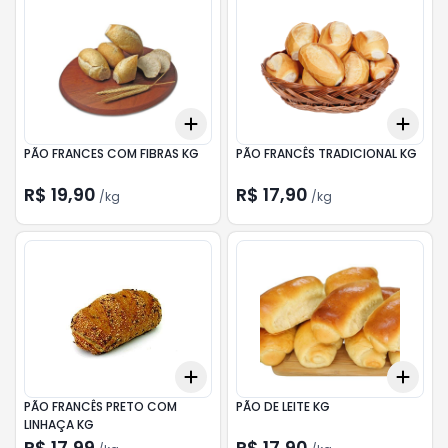
Add
Add
+
0.3
kg
+
0.5
kg
+
0.
PÃO FRANCES COM FIBRAS KG
PÃO FRANCÊS TRADICIONAL KG
R$ 19,90
R$ 17,90
/
kg
/
kg
Add
Add
+
0.6
kg
+
1
kg
+
0.
PÃO FRANCÊS PRETO COM
PÃO DE LEITE KG
LINHAÇA KG
R$ 17,99
R$ 17,90