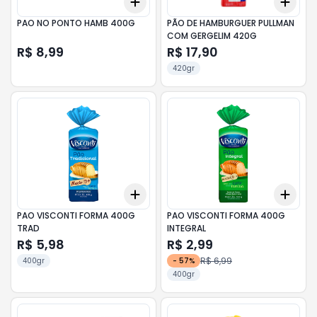
Add
Add
+
3
+
5
+
10
+
3
PAO NO PONTO HAMB 400G
PÃO DE HAMBURGUER PULLMAN
COM GERGELIM 420G
R$ 8,99
R$ 17,90
420gr
Add
Add
+
3
+
5
+
10
+
3
PAO VISCONTI FORMA 400G
PAO VISCONTI FORMA 400G
TRAD
INTEGRAL
R$ 5,98
R$ 2,99
R$ 6,99
400gr
-
57
%
400gr