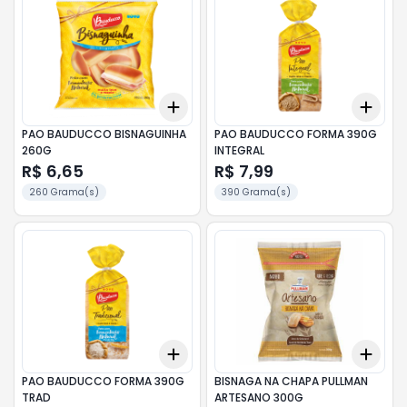
Add
Add
+
3
+
5
+
10
+
3
PAO BAUDUCCO BISNAGUINHA
PAO BAUDUCCO FORMA 390G
260G
INTEGRAL
R$ 6,65
R$ 7,99
260 Grama(s)
390 Grama(s)
Add
Add
+
3
+
5
+
10
+
3
PAO BAUDUCCO FORMA 390G
BISNAGA NA CHAPA PULLMAN
TRAD
ARTESANO 300G