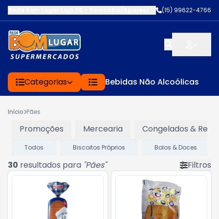
Rede Bom Lugar Loja 39 - Sorocaba/Aparecidinh
-
(15) 99622-4766
EST DOM JOSE 
Categorias
Bebidas Não Alcoólicas
Início
Pães
Promoções
Mercearia
Congelados & Refri
Todos
Biscoitos Próprios
Bolos & Doces
30
resultados para
"
Pães
"
Filtros