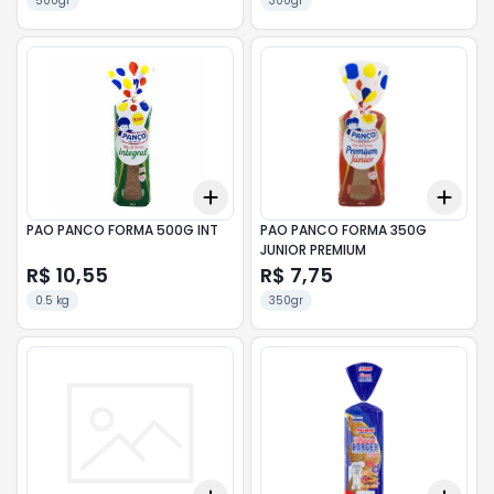
500gr
300gr
Add
Add
+
3
+
5
+
10
+
3
PAO PANCO FORMA 500G INT
PAO PANCO FORMA 350G
JUNIOR PREMIUM
R$ 10,55
R$ 7,75
0.5 kg
350gr