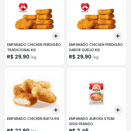
Add
Add
+
0.3
kg
+
0.5
kg
+
0.
EMPANADO CHICKEN PERDIGÃO
EMPANADO CHICKEN PERDIGÃO
TRADICIONAL KG
SABOR QUEIJO KG
R$ 29,90
R$ 29,90
/
kg
/
kg
Add
Add
+
0.3
kg
+
0.5
kg
+
3
EMPANADO CHICKEN BAITA KG
EMPANADO AURORA STEAK
100G FRANGO
R$ 22,90
R$ 2,45