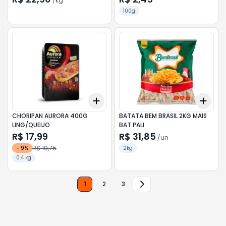
/
kg
100g
Add
Add
+
3
+
5
+
10
+
3
CHORIPAN AURORA 400G
BATATA BEM BRASIL 2KG MAIS
LING/QUEIJO
BAT PALI
R$ 17,99
R$ 31,85
/
un
R$ 19,75
-
9
%
2kg
0.4 kg
1
2
3