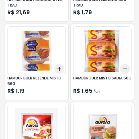
TRAD
TRAD
R$ 21,69
R$ 1,79
Add
Add
+
3
+
5
+
10
+
3
HAMBÚRGUER REZENDE MISTO
HAMBÚRGUER MISTO SADIA 56G
56G
R$ 1,19
R$ 1,65
/
un