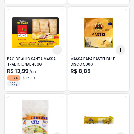
Add
Add
+
3
+
5
+
10
+
3
PÃO DE ALHO SANTA MASSA
MASSA PARA PASTEL DULE
TRADICIONAL 400G
DISCO 500G
R$ 13,99
R$ 8,89
/
un
R$ 16,89
-
17
%
400g