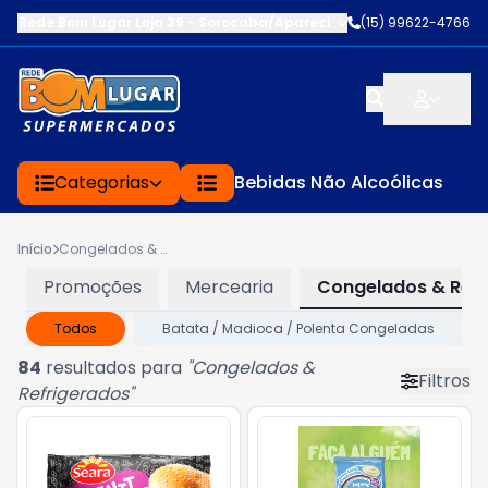
Rede Bom Lugar Loja 39 - Sorocaba/Aparecidinh
-
(15) 99622-4766
EST DOM JOSE 
Categorias
Bebidas Não Alcoólicas
Início
Congelados & Refrigerados
Promoções
Mercearia
Congelados & Refr
Todos
Batata / Madioca / Polenta Congeladas
84
resultados para
"
Congelados &
Filtros
Refrigerados
"