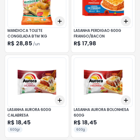
Add
Add
+
3
+
5
+
10
+
3
MANDIOCA TOLETE
LASANHA PERDIGAO 600G
CONGELADA BTM 1KG
FRANGO/BACON
R$ 28,85
R$ 17,98
/
un
Add
Add
+
3
+
5
+
10
+
3
LASANHA AURORA 600G
LASANHA AURORA BOLONHESA
CALABRESA
600G
R$ 18,45
R$ 18,45
600gr
600g