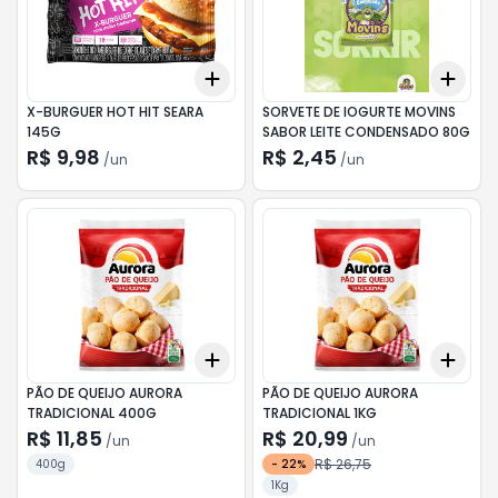
Add
Add
+
3
+
5
+
10
+
3
X-BURGUER HOT HIT SEARA
SORVETE DE IOGURTE MOVINS
145G
SABOR LEITE CONDENSADO 80G
R$ 9,98
R$ 2,45
/
un
/
un
Add
Add
+
3
+
5
+
10
+
3
PÃO DE QUEIJO AURORA
PÃO DE QUEIJO AURORA
TRADICIONAL 400G
TRADICIONAL 1KG
R$ 11,85
R$ 20,99
/
un
/
un
R$ 26,75
400g
-
22
%
1Kg