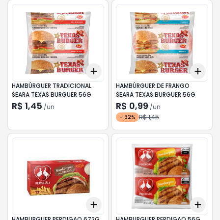
Add
Add
+
3
+
5
+
10
+
3
HAMBÚRGUER TRADICIONAL
HAMBÚRGUER DE FRANGO
SEARA TEXAS BURGUER 56G
SEARA TEXAS BURGUER 56G
R$ 1,45
R$ 0,99
/
un
/
un
R$ 1,45
-
32
%
Add
Add
+
3
+
5
+
10
+
3
HAMBURGUER PERDIGAO 672G
HAMBURGUER PERDIGAO 56G