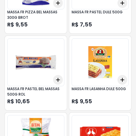
Add
Add
+
3
+
5
+
10
+
3
MASSA FR PIZZA BEL MASSAS
MASSA FR PASTEL DULE 500G
300G BROT
R$ 9,55
R$ 7,55
Add
Add
+
3
+
5
+
10
+
3
MASSA FR PASTEL BEL MASSAS
MASSA FR LASANHA DULE 500G
500G ROL
R$ 10,65
R$ 9,55