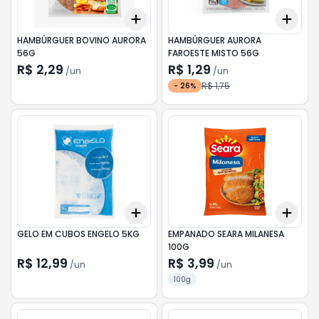
Add
Add
+
3
+
5
+
10
+
3
HAMBÚRGUER BOVINO AURORA
HAMBÚRGUER AURORA
56G
FAROESTE MISTO 56G
R$ 2,29
R$ 1,29
/
un
/
un
R$ 1,75
-
26
%
Add
Add
+
3
+
5
+
10
+
3
GELO EM CUBOS ENGELO 5KG
EMPANADO SEARA MILANESA
100G
R$ 12,99
R$ 3,99
/
un
/
un
100g