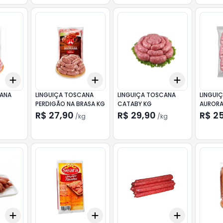
Add
Add
Add
+
0.6
kg
+
1
kg
+
0.6
kg
+
1
kg
+
0.6
kg
+
1
CANA
LINGUIÇA TOSCANA
LINGUIÇA TOSCANA
LINGUI
PERDIGÃO NA BRASA KG
CATABY KG
AURORA
R$ 27,90
R$ 29,90
R$ 2
g
/
kg
/
kg
Add
Add
Add
+
0.6
kg
+
1
kg
+
3
+
5
+
10
+
0.3
kg
+