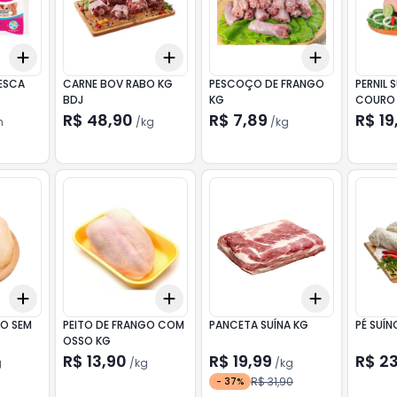
Add
Add
Add
+
3
+
5
+
10
+
0.6
kg
+
1
kg
+
0.6
kg
+
1
ESCA
CARNE BOV RABO KG
PESCOÇO DE FRANGO
PERNIL
S
BDJ
KG
COURO 
KG
R$ 48,90
R$ 7,89
R$ 19
n
/
kg
/
kg
Add
Add
Add
+
0.6
kg
+
1
kg
+
0.6
kg
+
1
kg
+
0.6
kg
+
1
GO SEM
PEITO DE FRANGO COM
PANCETA SUÍNA KG
PÉ SUÍ
OSSO KG
R$ 13,90
R$ 19,99
R$ 2
g
/
kg
/
kg
R$ 31,90
-
37
%