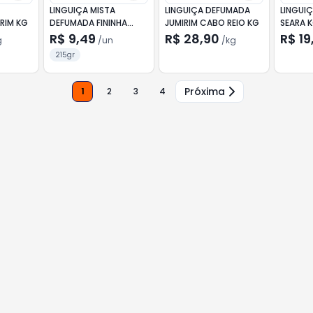
LINGUIÇA MISTA
LINGUIÇA DEFUMADA
LINGUIÇ
DEFUMADA JUMIRIM KG
DEFUMADA FININHA
JUMIRIM CABO REIO KG
SEARA 
SEARA MISTA 215G
R$ 9,49
R$ 28,90
R$ 19
g
/
un
/
kg
215gr
Próxima
1
2
3
4