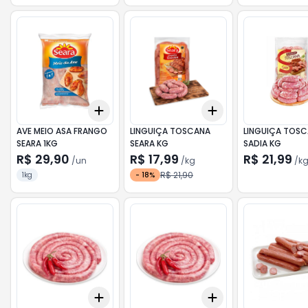
Add
Add
+
3
+
5
+
10
+
0.6
kg
+
1
kg
AVE MEIO ASA FRANGO
LINGUIÇA TOSCANA
LINGUIÇA TOS
SEARA 1KG
SEARA KG
SADIA KG
R$ 29,90
R$ 17,99
R$ 21,99
/
un
/
kg
/
k
R$ 21,90
1kg
-
18
%
Add
Add
+
0.6
kg
+
1
kg
+
0.3
kg
+
0.5
kg