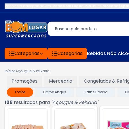
Você está navegando em:
Rede Bom Lugar Loja 39 - Sorocaba/Apa
Categorias
Categorias
Bebidas Não Alco
Início
Açougue & Peixaria
Promoções
Mercearia
Congelados & Refri
Todos
Carne Angus
Carne Bovina
C
106
resultados para
"
Açougue & Peixaria
"