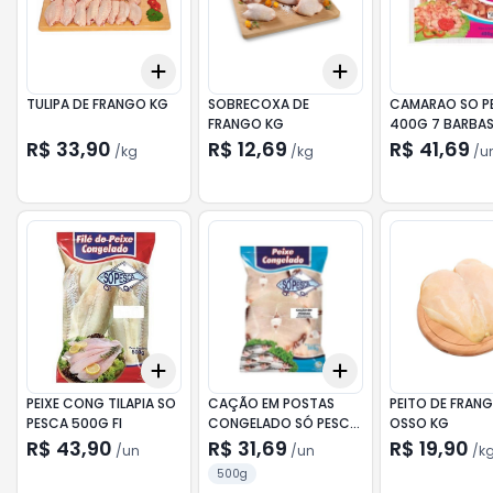
Add
Add
+
0.6
kg
+
1
kg
+
0.6
kg
+
1
kg
TULIPA DE FRANGO KG
SOBRECOXA DE
CAMARAO SO P
FRANGO KG
400G 7 BARBA
R$ 33,90
R$ 12,69
R$ 41,69
/
kg
/
kg
/
u
Add
Add
+
3
+
5
+
10
+
3
+
5
+
10
PEIXE CONG TILAPIA SO
CAÇÃO EM POSTAS
PEITO DE FRAN
PESCA 500G FI
CONGELADO SÓ PESCA
OSSO KG
500G
R$ 43,90
R$ 31,69
R$ 19,90
/
un
/
un
/
k
500g