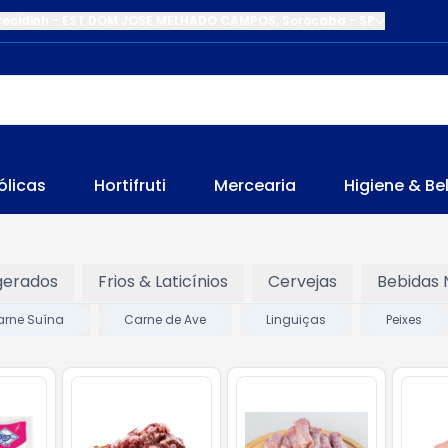
recidinh
-
EST DOM JOSE MELHADO CAMPOS
,
Sorocaba
-
SP
ólicas
Hortifruti
Mercearia
Higiene & Be
gerados
Frios & Laticínios
Cervejas
Bebidas 
arne Suína
Carne de Ave
Linguiças
Peixes