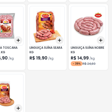
Add
Add
Add
kg
+
0.6
kg
+
1
kg
+
0.6
kg
+
1
kg
+
0.
ÇA TOSCANA
LINGUIÇA SUÍNA SEARA
LINGUIÇA SUÍNA NOBRE
 KG
KG
KG
5,90
R$ 19,90
R$ 14,99
/
kg
/
kg
/
kg
R$ 24,69
-
39
%
Add
0.5
kg
+
0.6
kg
+
1
kg