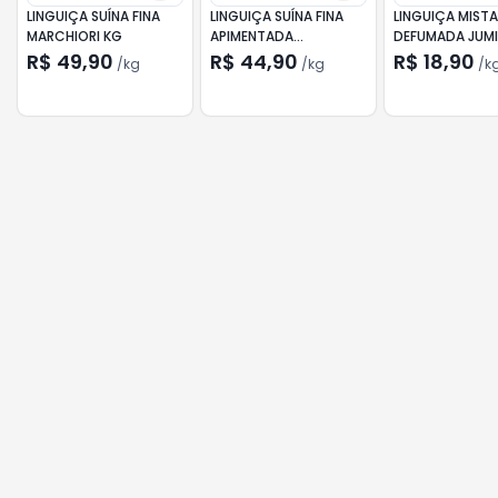
LINGUIÇA SUÍNA FINA
LINGUIÇA SUÍNA FINA
LINGUIÇA MISTA
MARCHIORI KG
APIMENTADA
MARCHIORI KG
R$ 49,90
R$ 44,90
R$ 18,90
/
kg
/
kg
/
k