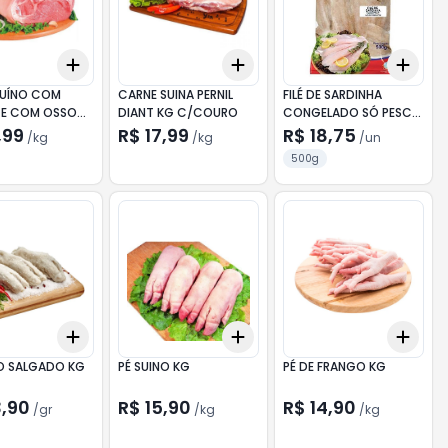
Add
Add
Add
kg
+
0.6
kg
+
1
kg
+
0.6
kg
+
1
kg
+
3
 SUÍNO COM
CARNE SUINA PERNIL
FILÉ DE SARDINHA
E COM OSSO
DIANT KG C/COURO
CONGELADO SÓ PESCA
500G
,99
R$ 17,99
R$ 18,75
/
kg
/
kg
/
un
500g
Add
Add
Add
kg
+
0.3
gr
+
0.5
gr
+
0.6
kg
+
1
kg
+
0.
NO SALGADO KG
PÉ SUINO KG
PÉ DE FRANGO KG
3,90
R$ 15,90
R$ 14,90
/
gr
/
kg
/
kg