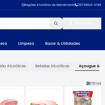
Regiões e horários de atendimento
(15) 99622-4766
Minha conta
leza
Limpeza
Bazar & Utilidades
Não Alcoólicas
Bebidas Alcoólicas
Açougue & Pe
Filtros