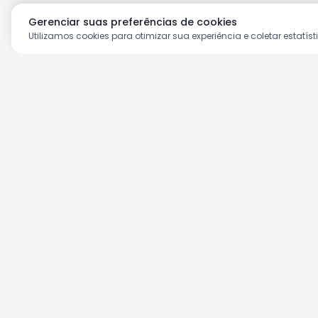
Gerenciar suas preferências de cookies
Utilizamos cookies para otimizar sua experiência e coletar estatíst
Aproveite as nossas prom
Cadastre seu e-mail e receba ofertas ex