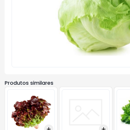
Produtos similares
Add
Add
+
3
+
5
+
10
+
3
+
5
+