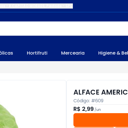
nos
-
R.CAPITÃO MORAES
,
Piedade
-
SP
ólicas
Hortifruti
Mercearia
Higiene & Be
ALFACE AMERI
Código: #
609
R$ 2,99
/
un