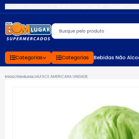
Você está navegando em:
Rede Bom Lugar Loja 27 - Piedade/Cotia
Categorias
Categorias
Bebidas Não Alco
Início
Verduras
ALFACE AMERICANA UNIDADE