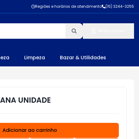
Regiões e horários de atendimento
(15) 3244-3255
Minha conta
leza
Limpeza
Bazar & Utilidades
CANA UNIDADE
Adicionar ao carrinho
Subtotal:
R$ 0,00