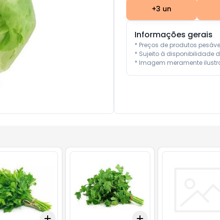
+
3
un
Informações gerais
* Preços de produtos pesáv
* Sujeito à disponibilidade d
* Imagem meramente ilustra
Add
Add
10
+
3
+
5
+
10
+
3
+
5
+
10