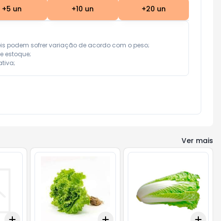
+
5
un
+
10
un
+
20
un
eis podem sofrer variação de acordo com o peso;

e estoque;

tiva;
Ver mais
Add
Add
Add
+
3
+
5
+
10
+
3
+
5
+
10
+
3