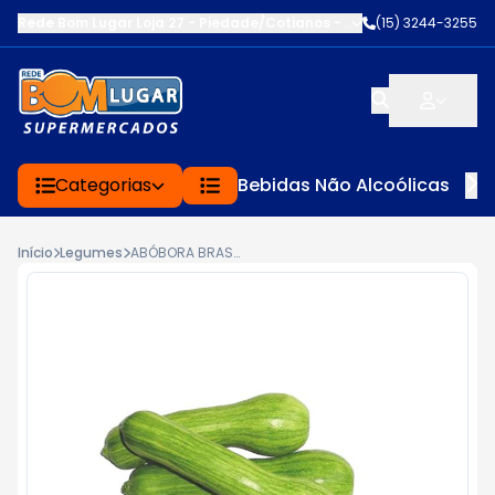
Rede Bom Lugar Loja 27 - Piedade/Cotianos
-
R.CAPITÃO MORAES
(15) 3244-3255
,
Categorias
Bebidas Não Alcoólicas
Início
Legumes
ABÓBORA BRASILEIRA KG