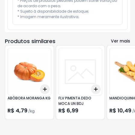
* Preços de produtos pesáveis podem sofrer variação 
de acordo com o peso;

* Sujeito à disponibilidade de estoque;

* Imagem meramente ilustrativa;
Produtos similares
Ver mais
Add
Add
+
0.3
kg
+
0.5
kg
+
3
+
5
+
10
ABÓBORA MORANGA KG
FLV PIMENTA DEDO
MANDIOQUINH
MOCA UN BDJ
R$ 4,79
R$ 6,99
R$ 10,49
/
kg
/