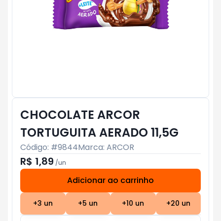
CHOCOLATE ARCOR
TORTUGUITA AERADO 11,5G
Código: #
9844
Marca:
ARCOR
R$ 1,89
/
un
Adicionar ao carrinho
Subtotal:
R$ 0
+
3
un
+
5
un
+
10
un
+
20
un