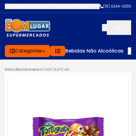
Rede Bom Lugar Loja 27 - Piedade/Cotianos
-
R.CAPITÃO MORAES
(15) 3244-3255
,
Categorias
Bebidas Não Alcoólicas
Início
Bomboniere
CHOCOLATE ARCOR TORTUGUITA AERADO 11,5G