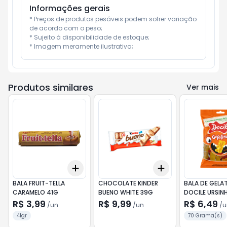
Informações gerais
* Preços de produtos pesáveis podem sofrer variação 
de acordo com o peso;

* Sujeito à disponibilidade de estoque;

* Imagem meramente ilustrativa;
Produtos similares
Ver mais
Add
Add
+
3
+
5
+
10
+
3
+
5
+
10
BALA FRUIT-TELLA
CHOCOLATE KINDER
BALA DE GELA
CARAMELO 41G
BUENO WHITE 39G
DOCILE URSIN
R$ 3,99
R$ 9,99
R$ 6,49
/
un
/
un
/
u
41gr
70 Grama(s)