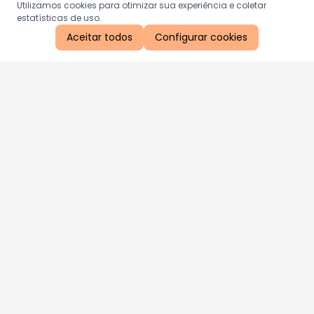
Utilizamos cookies para otimizar sua experiência e coletar
estatísticas de uso.
Aceitar todos
Configurar cookies
Aproveite as nossas promoções!
Cadastre seu e-mail e receba ofertas exclusivas.
QUERO RECEBER