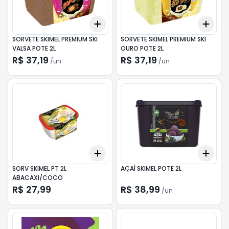
Add
Add
+
3
+
5
+
10
+
3
SORVETE SKIMEL PREMIUM SKI
SORVETE SKIMEL PREMIUM SKI
VALSA POTE 2L
OURO POTE 2L
R$ 37,19
R$ 37,19
/
un
/
un
Add
Add
+
3
+
5
+
10
+
3
SORV SKIMEL PT 2L
AÇAÍ SKIMEL POTE 2L
ABACAXI/COCO
R$ 27,99
R$ 38,99
/
un