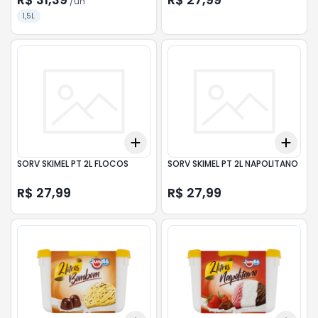
/
un
1,5L
Add
Add
+
3
+
5
+
10
+
3
SORV SKIMEL PT 2L FLOCOS
SORV SKIMEL PT 2L NAPOLITANO
R$ 27,99
R$ 27,99