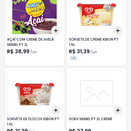
Add
Add
+
3
+
5
+
10
+
3
AÇAÍ COM CREME DE AVELÃ
SORVETE DE CREME KIBON PT
SKIMEL PT 2L
1.5L
R$ 38,99
R$ 31,39
/
un
/
un
1,5L
Add
Add
+
3
+
5
+
10
+
3
SORVETE DE FLOCOS KIBON PT
SORV SKIMEL PT 2L CREME
1.5L
R$ 31,39
R$ 27,99