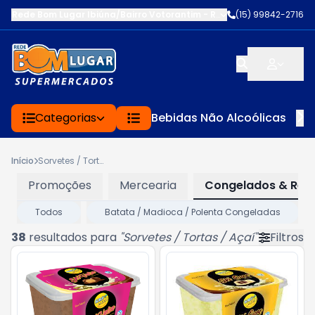
Rede Bom Lugar Ibiúna/Bairro Votorantim
-
ROD BUNJIRO NAKAO K
(15) 99842-2716
Categorias
Bebidas Não Alcoólicas
Início
Sorvetes / Tortas / Açaí
Promoções
Mercearia
Congelados & Refr
Todos
Batata / Madioca / Polenta Congeladas
38
resultados para
"
Sorvetes / Tortas / Açaí
"
Filtros