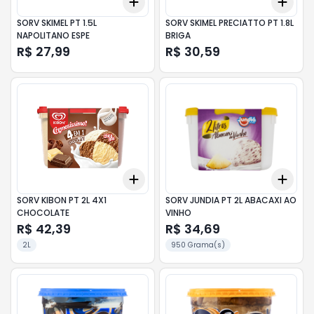
Add
Add
+
3
+
5
+
10
+
3
SORV SKIMEL PT 1.5L
SORV SKIMEL PRECIATTO PT 1.8L
NAPOLITANO ESPE
BRIGA
R$ 27,99
R$ 30,59
Add
Add
+
3
+
5
+
10
+
3
SORV KIBON PT 2L 4X1
SORV JUNDIA PT 2L ABACAXI AO
CHOCOLATE
VINHO
R$ 42,39
R$ 34,69
2L
950 Grama(s)