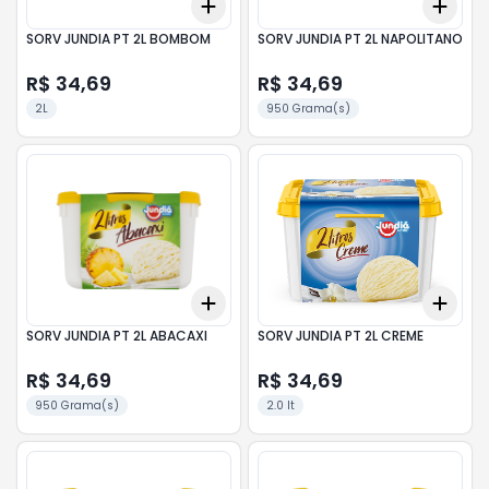
Add
Add
+
3
+
5
+
10
+
3
SORV JUNDIA PT 2L BOMBOM
SORV JUNDIA PT 2L NAPOLITANO
R$ 34,69
R$ 34,69
2L
950 Grama(s)
Add
Add
+
3
+
5
+
10
+
3
SORV JUNDIA PT 2L ABACAXI
SORV JUNDIA PT 2L CREME
R$ 34,69
R$ 34,69
950 Grama(s)
2.0 lt