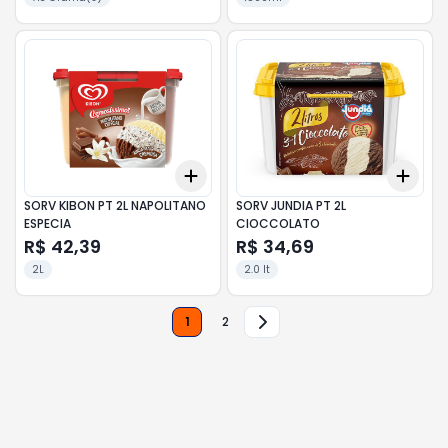
Add
Add
+
3
+
5
+
10
+
3
SORV KIBON PT 2L NAPOLITANO
SORV JUNDIA PT 2L
ESPECIA
CIOCCOLATO
R$ 42,39
R$ 34,69
2L
2.0 lt
1
2