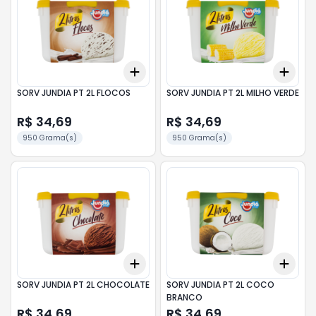
Add
Add
+
3
+
5
+
10
+
3
SORV JUNDIA PT 2L FLOCOS
SORV JUNDIA PT 2L MILHO VERDE
R$ 34,69
R$ 34,69
950 Grama(s)
950 Grama(s)
Add
Add
+
3
+
5
+
10
+
3
SORV JUNDIA PT 2L CHOCOLATE
SORV JUNDIA PT 2L COCO
BRANCO
R$ 34,69
R$ 34,69