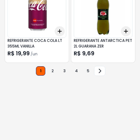
Add
Add
+
3
+
5
+
10
+
3
REFRIGERANTE COCA COLA LT
REFRIGERANTE ANTARCTICA PET
355ML VANILLA
2L GUARANA ZER
R$ 19,99
R$ 9,69
/
un
1
2
3
4
5