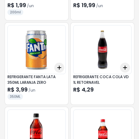
R$ 1,99
R$ 19,99
/
un
/
un
200ml
Add
Add
+
3
+
5
+
10
+
3
REFRIGERANTE FANTA LATA
REFRIGERANTE COCA COLA VD
350ML LARANJA ZERO
1L RETORNAVEL
R$ 3,99
R$ 4,29
/
un
350ML