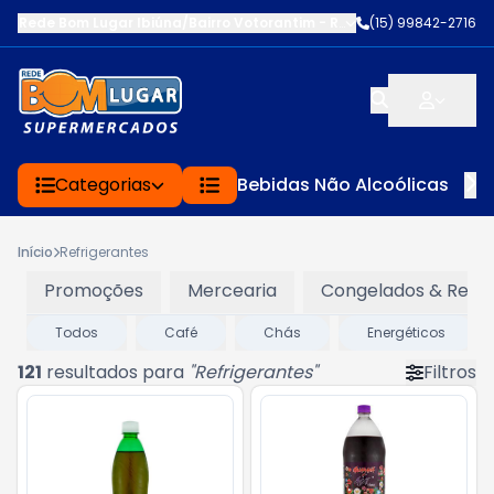
Rede Bom Lugar Ibiúna/Bairro Votorantim
-
ROD BUNJIRO NAKAO K
(15) 99842-2716
Categorias
Bebidas Não Alcoólicas
Início
Refrigerantes
Promoções
Mercearia
Congelados & Refri
Todos
Café
Chás
Energéticos
121
resultados para
"
Refrigerantes
"
Filtros