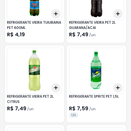
Add
Add
+
3
+
5
+
10
+
3
REFRIGERANTE VIEIRA TUIUBAINA
REFRIGERANTE VIEIRA PET 2L
PET 600ML
GUARANA/ACAI
R$ 4,19
R$ 7,49
/
un
Add
Add
+
3
+
5
+
10
+
3
REFRIGERANTE VIEIRA PET 2L
REFRIGERANTE SPRITE PET 1,5L
CITRUS
R$ 7,49
R$ 7,59
/
un
/
un
1,5L