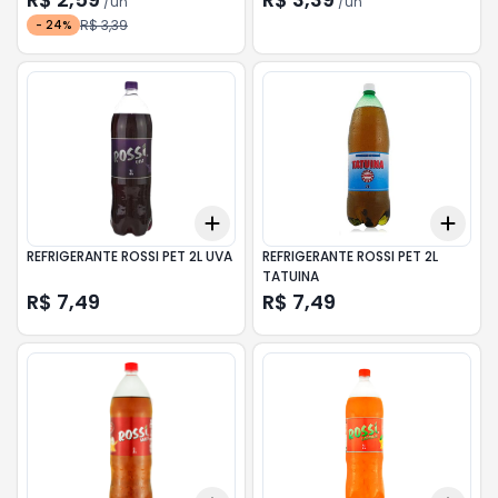
/
un
/
un
R$ 3,39
-
24
%
Add
Add
+
3
+
5
+
10
+
3
REFRIGERANTE ROSSI PET 2L UVA
REFRIGERANTE ROSSI PET 2L
TATUINA
R$ 7,49
R$ 7,49