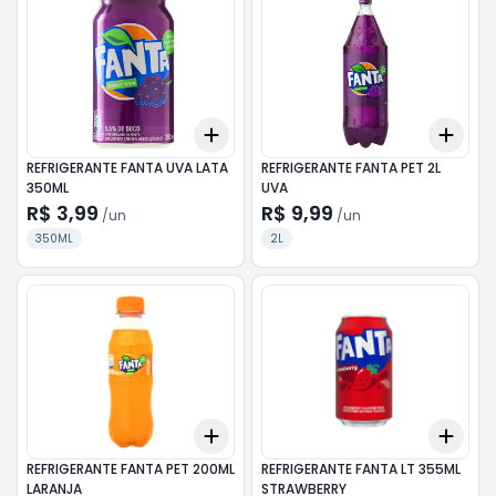
Add
Add
+
3
+
5
+
10
+
3
REFRIGERANTE FANTA UVA LATA
REFRIGERANTE FANTA PET 2L
350ML
UVA
R$ 3,99
R$ 9,99
/
un
/
un
350ML
2L
Add
Add
+
3
+
5
+
10
+
3
REFRIGERANTE FANTA PET 200ML
REFRIGERANTE FANTA LT 355ML
LARANJA
STRAWBERRY