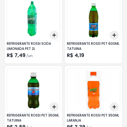
Add
Add
+
3
+
5
+
10
+
3
REFRIGERANTE ROSSI SODA
REFRIGERANTE ROSSI PET 600ML
LIMONADA PET 2L
TATUINA
R$ 7,49
R$ 4,19
/
un
Add
Add
+
3
+
5
+
10
+
3
REFRIGERANTE ROSSI PET 350ML
REFRIGERANTE ROSSI PET 350ML
TATUINA
LARANJA
R$ 2,59
R$ 3,39