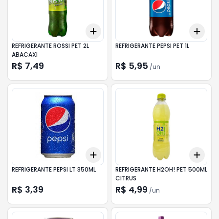
Add
Add
+
3
+
5
+
10
+
3
REFRIGERANTE ROSSI PET 2L
REFRIGERANTE PEPSI PET 1L
ABACAXI
R$ 7,49
R$ 5,95
/
un
Add
Add
+
3
+
5
+
10
+
3
REFRIGERANTE PEPSI LT 350ML
REFRIGERANTE H2OH! PET 500ML
CITRUS
R$ 3,39
R$ 4,99
/
un