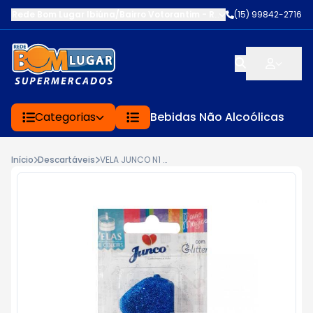
Rede Bom Lugar Ibiúna/Bairro Votorantim
-
ROD BUNJIRO NAKAO K
(15) 99842-2716
Categorias
Bebidas Não Alcoólicas
Início
Descartáveis
VELA JUNCO N1 C/1 AZUL GLITTER