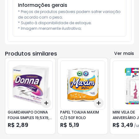
Informações gerais
* Preços de produtos pesáveis podem sofrer variação 
de acordo com o peso;

* Sujeito à disponibilidade de estoque;

* Imagem meramente ilustrativa;
Produtos similares
Ver mais
Add
Add
+
3
+
5
+
10
+
3
+
5
+
10
GUARDANAPO DONNA
PAPEL TOALHA MAXIM
MINI VELA DE
FOLHA SIMPLES 19,5X19,5
C/2 50F ROLO
ANIVERSÁRIO 
50UN
COLORS ROS
R$ 2,89
R$ 5,19
R$ 3,49
/
u
GLITER Nº 2 C/