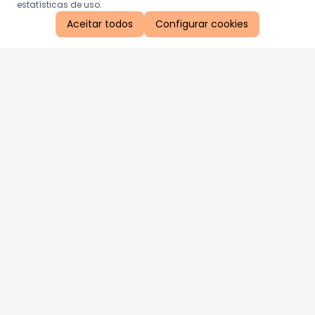
estatísticas de uso.
Aceitar todos
Configurar cookies
Aproveite as nossas promoções!
Cadastre seu e-mail e receba ofertas exclusivas.
QUERO RECEBER