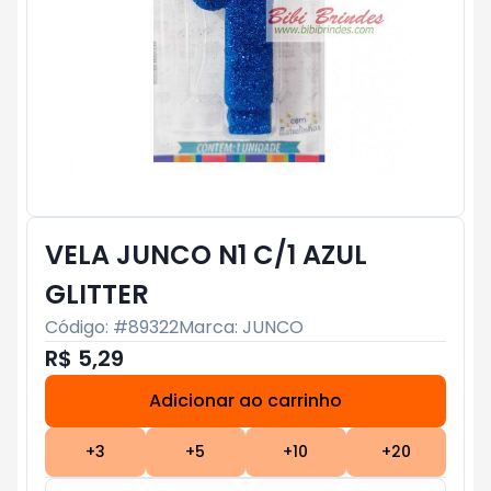
VELA JUNCO N1 C/1 AZUL
GLITTER
Código: #
89322
Marca:
JUNCO
R$ 5,29
Adicionar ao carrinho
Subtotal:
R$ 0
+
3
+
5
+
10
+
20