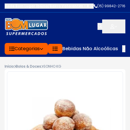
Rede Bom Lugar Ibiúna/Bairro Votorantim
-
ROD BUNJIRO NAKAO K
(15) 99842-2716
Categorias
Bebidas Não Alcoólicas
Início
Bolos & Doces
SONHO KG