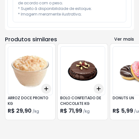
de acordo com o peso;

* Sujeito à disponibilidade de estoque;

* Imagem meramente ilustrativa;
Produtos similares
Ver mais
Add
Add
+
0.3
kg
+
0.5
kg
+
0.3
kg
+
0.5
kg
ARROZ DOCE PRONTO
BOLO CONFEITADO DE
DONUTS UN
KG
CHOCOLATE KG
R$ 29,90
R$ 71,99
R$ 5,99
/
kg
/
kg
/
u