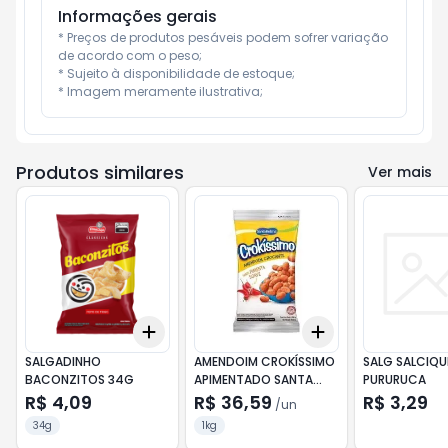
Informações gerais
* Preços de produtos pesáveis podem sofrer variação 
de acordo com o peso;

* Sujeito à disponibilidade de estoque;

* Imagem meramente ilustrativa;
Produtos similares
Ver mais
Add
Add
+
3
+
5
+
10
+
3
+
5
+
10
SALGADINHO
AMENDOIM CROKÍSSIMO
SALG SALCIQU
BACONZITOS 34G
APIMENTADO SANTA
PURURUCA
HELENA 1.01KG
R$ 4,09
R$ 36,59
R$ 3,29
/
un
34g
1kg