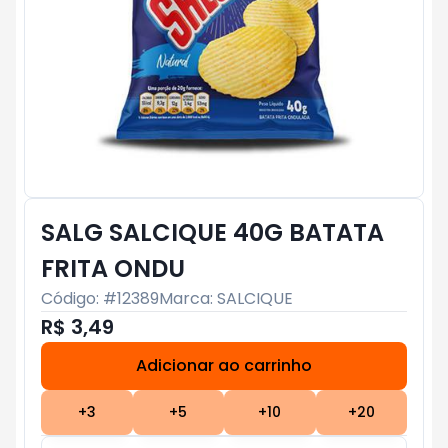
SALG SALCIQUE 40G BATATA
FRITA ONDU
Código: #
12389
Marca:
SALCIQUE
R$ 3,49
Adicionar ao carrinho
Subtotal:
R$ 0
+
3
+
5
+
10
+
20