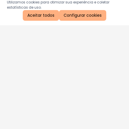
Utilizamos cookies para otimizar sua experiência e coletar
estatísticas de uso.
Aceitar todos
Configurar cookies
Aproveite as nossas promoções!
Cadastre seu e-mail e receba ofertas exclusivas.
QUERO RECEBER