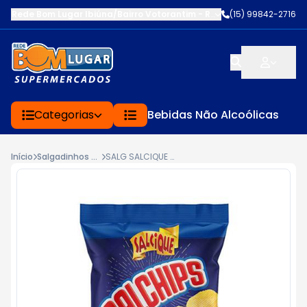
Rede Bom Lugar Ibiúna/Bairro Votorantim
-
ROD BUNJIRO NAKAO K
(15) 99842-2716
Categorias
Bebidas Não Alcoólicas
Início
Salgadinhos e Aperitivos
SALG SALCIQUE 40G BATATA FRITA ONDU