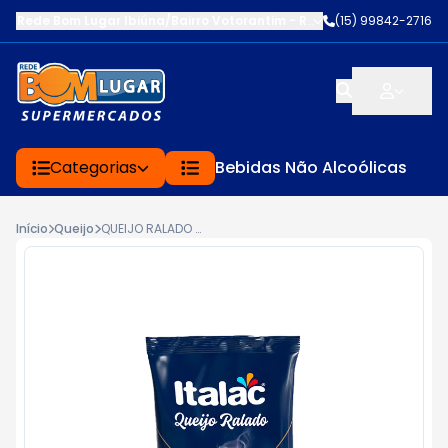
Rede Bom Lugar Ibiúna/Bairro Votorantim
-
ROD BUNJIRO NAKAO K
(15) 99842-2716
Categorias
Bebidas Não Alcoólicas
Início
Queijo
QUEIJO RALADO ITALAC 40G