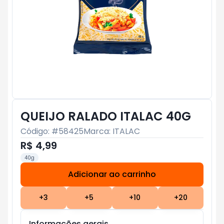
QUEIJO RALADO ITALAC 40G
Código: #
58425
Marca:
ITALAC
R$ 4,99
40g
Adicionar ao carrinho
Subtotal:
R$ 0
+
3
+
5
+
10
+
20
Informações gerais