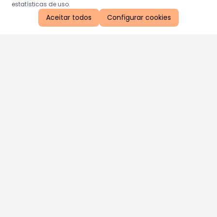
estatísticas de uso.
Aceitar todos
Configurar cookies
Aproveite as nossas promoções!
Cadastre seu e-mail e receba ofertas exclusivas.
QUERO RECEBER