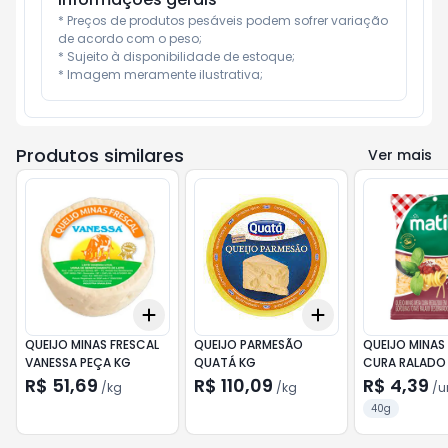
* Preços de produtos pesáveis podem sofrer variação 
de acordo com o peso;

* Sujeito à disponibilidade de estoque;

* Imagem meramente ilustrativa;
Produtos similares
Ver mais
Add
Add
+
0.6
kg
+
1
kg
+
0.6
kg
+
1
kg
QUEIJO MINAS FRESCAL
QUEIJO PARMESÃO
QUEIJO MINAS
VANESSA PEÇA KG
QUATÁ KG
CURA RALADO
MATILAT 40G
R$ 51,69
R$ 110,09
R$ 4,39
/
kg
/
kg
/
u
40g