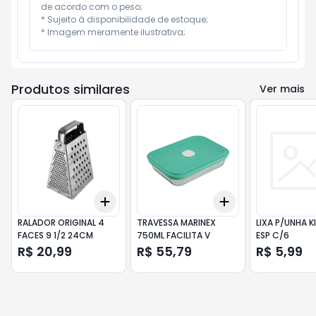
de acordo com o peso;

* Sujeito à disponibilidade de estoque;

* Imagem meramente ilustrativa;
Produtos similares
Ver mais
Add
Add
+
3
+
5
+
10
+
3
+
5
+
10
RALADOR ORIGINAL 4
TRAVESSA MARINEX
LIXA P/UNHA 
FACES 9 1/2 24CM
750ML FACILITA V
ESP C/6
R$ 20,99
R$ 55,79
R$ 5,99