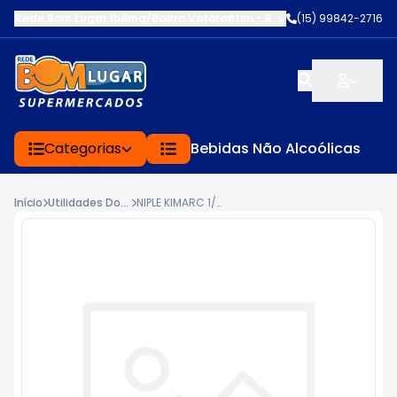
Rede Bom Lugar Ibiúna/Bairro Votorantim
-
ROD BUNJIRO NAKAO K
(15) 99842-2716
Categorias
Bebidas Não Alcoólicas
Início
Utilidades Domésticas
NIPLE KIMARC 1/2 C/1