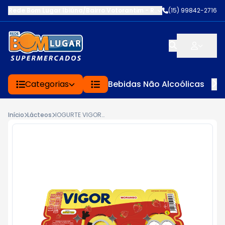
Rede Bom Lugar Ibiúna/Bairro Votorantim
-
ROD BUNJIRO NAKAO K
(15) 99842-2716
Categorias
Bebidas Não Alcoólicas
Início
Lácteos
IOGURTE VIGOR PETIT MORANGO 320G