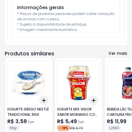
Informações gerais
* Preços de produtos pesáveis podem sofrer variação 
de acordo com o peso;

* Sujeito à disponibilidade de estoque;

* Imagem meramente ilustrativa;
Produtos similares
Ver mais
Add
Add
+
3
+
5
+
10
+
3
+
5
+
10
IOGURTE GREGO NESTLÉ
IOGURTE MIX VIGOR
BEBIDA LÁCTE
TRADICIONAL 90G
SABOR MORANGO COM
CAROLINA FRU
CEREAIS 140G
VERMELHAS 1,
R$ 3,59
R$ 5,49
R$ 11,99
/
un
/
un
R$ 6,79
90gr
-
19
%
1,25KG