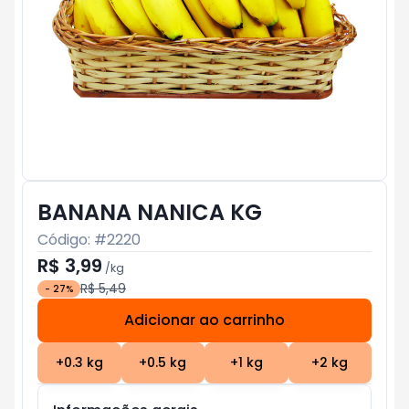
BANANA NANICA KG
Código: #
2220
R$ 3,99
/
kg
R$ 5,49
-
27
%
Adicionar ao carrinho
Subtotal:
R$ 0
+
0.3
kg
+
0.5
kg
+
1
kg
+
2
kg