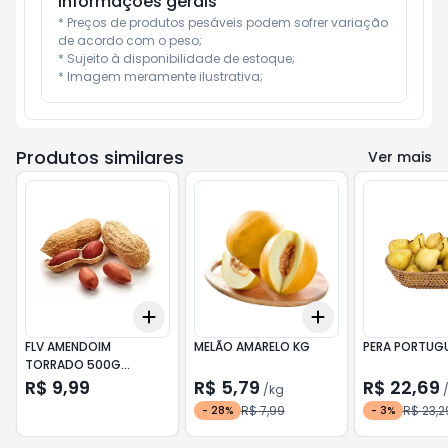
Informações gerais
* Preços de produtos pesáveis podem sofrer variação 
de acordo com o peso;

* Sujeito à disponibilidade de estoque;

* Imagem meramente ilustrativa;
Produtos similares
Ver mais
Add
Add
+
3
+
5
+
10
+
0.3
kg
+
0.5
kg
FLV AMENDOIM
MELÃO AMARELO KG
PERA PORTUG
TORRADO 500G
C/CASCA D
R$ 9,99
R$ 5,79
R$ 22,69
/
kg
R$ 7,99
R$ 23,2
-
28
%
-
3
%