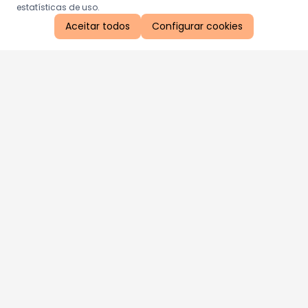
estatísticas de uso.
Aceitar todos
Configurar cookies
Aproveite as nossas promoções!
Cadastre seu e-mail e receba ofertas exclusivas.
QUERO RECEBER