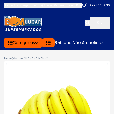
Rede Bom Lugar Ibiúna/Bairro Votorantim
-
ROD BUNJIRO NAKAO K
(15) 99842-2716
Categorias
Bebidas Não Alcoólicas
Início
Frutas
BANANA NANICA KG