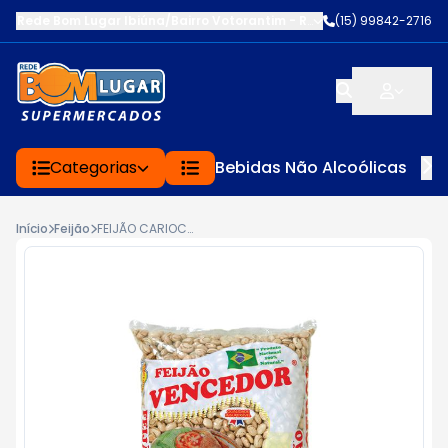
Rede Bom Lugar Ibiúna/Bairro Votorantim
-
ROD BUNJIRO NAKAO K
(15) 99842-2716
Categorias
Bebidas Não Alcoólicas
Início
Feijão
FEIJÃO CARIOCA VENCEDOR 1KG