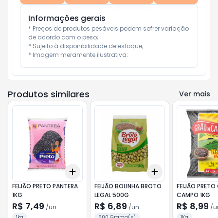
Informações gerais
* Preços de produtos pesáveis podem sofrer variação 
de acordo com o peso;

* Sujeito à disponibilidade de estoque;

* Imagem meramente ilustrativa;
Produtos similares
Ver mais
Add
Add
+
3
+
5
+
10
+
3
+
5
+
10
FEIJÃO PRETO PANTERA
FEIJÃO BOLINHA BROTO
FEIJÃO PRETO
1KG
LEGAL 500G
CAMPO 1KG
R$ 7,49
R$ 6,89
R$ 8,99
/
un
/
un
/
u
1kg
500 Grama(s)
1Kg