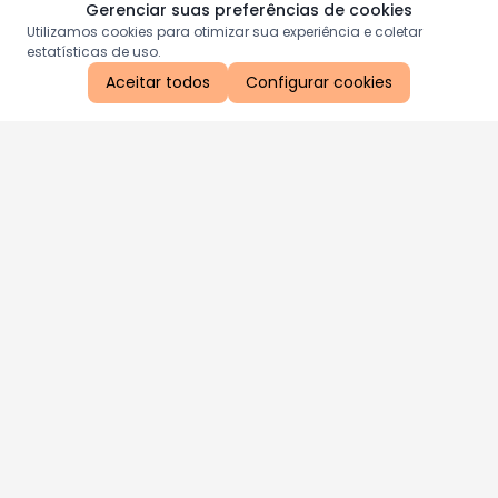
Gerenciar suas preferências de cookies
Utilizamos cookies para otimizar sua experiência e coletar
estatísticas de uso.
Aceitar todos
Configurar cookies
Aproveite as nossas promoções!
Cadastre seu e-mail e receba ofertas exclusivas.
QUERO RECEBER