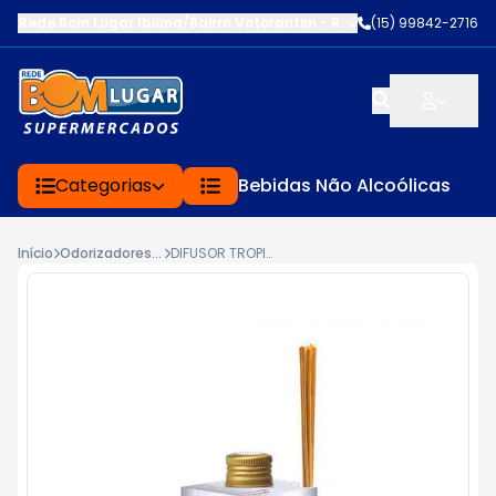
Rede Bom Lugar Ibiúna/Bairro Votorantim
-
ROD BUNJIRO NAKAO K
(15) 99842-2716
Categorias
Bebidas Não Alcoólicas
Início
Odorizadores de Ambiente
DIFUSOR TROPICAL FLOR JACARANDA 250ML