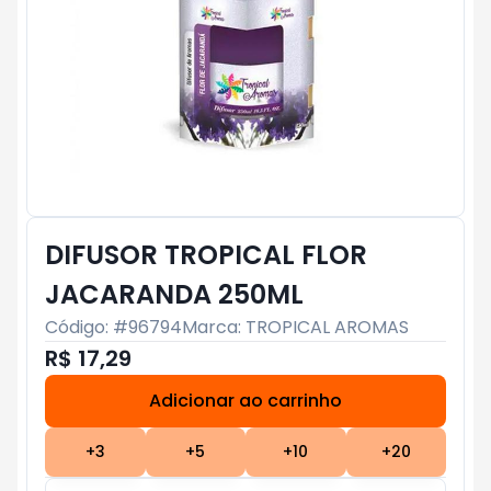
DIFUSOR TROPICAL FLOR
JACARANDA 250ML
Código: #
96794
Marca:
TROPICAL AROMAS
R$ 17,29
Adicionar ao carrinho
Subtotal:
R$ 0
+
3
+
5
+
10
+
20