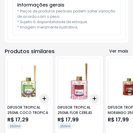
Informações gerais
* Preços de produtos pesáveis podem sofrer variação 
de acordo com o peso;

* Sujeito à disponibilidade de estoque;

* Imagem meramente ilustrativa;
Produtos similares
Ver mais
Add
Add
+
3
+
5
+
10
+
3
+
5
+
10
DIFUSOR TROPICAL
DIFUSOR TROPICAL
DIFUSOR TROP
250ML COCO TROPICA
250ML FLOR CEREJEI
MORANGO 25
R$ 17,29
R$ 17,99
R$ 17,99
250ml
250ml