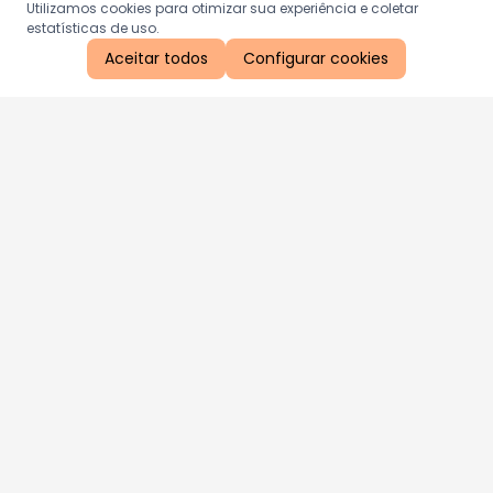
Utilizamos cookies para otimizar sua experiência e coletar
estatísticas de uso.
Aceitar todos
Configurar cookies
Aproveite as nossas promoções!
Cadastre seu e-mail e receba ofertas exclusivas.
QUERO RECEBER