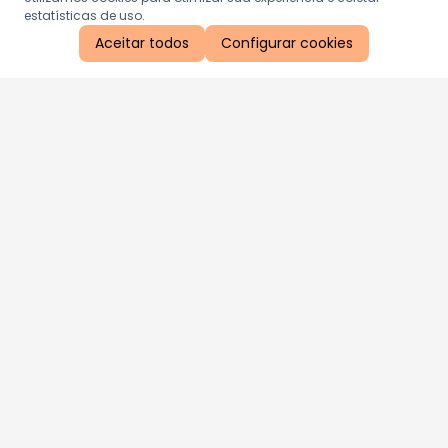
estatísticas de uso.
Aceitar todos
Configurar cookies
Aproveite as nossas promoções!
Cadastre seu e-mail e receba ofertas exclusivas.
QUERO RECEBER