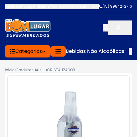
Rede Bom Lugar Ibiúna/Bairro Votorantim
-
ROD BUNJIRO NAKAO K
(15) 99842-2716
Categorias
Bebidas Não Alcoólicas
Início
Produtos Automotivos
CRISTALIZADOR AUTO RODABRILL 100ML