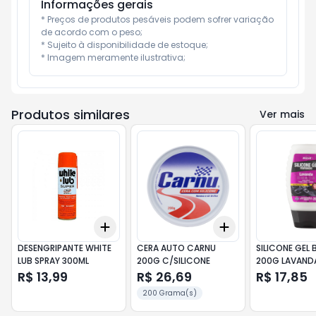
Informações gerais
* Preços de produtos pesáveis podem sofrer variação 
de acordo com o peso;

* Sujeito à disponibilidade de estoque;

* Imagem meramente ilustrativa;
Produtos similares
Ver mais
Add
Add
+
3
+
5
+
10
+
3
+
5
+
10
DESENGRIPANTE WHITE
CERA AUTO CARNU
SILICONE GEL
LUB SPRAY 300ML
200G C/SILICONE
200G LAVAND
R$ 13,99
R$ 26,69
R$ 17,85
200 Grama(s)