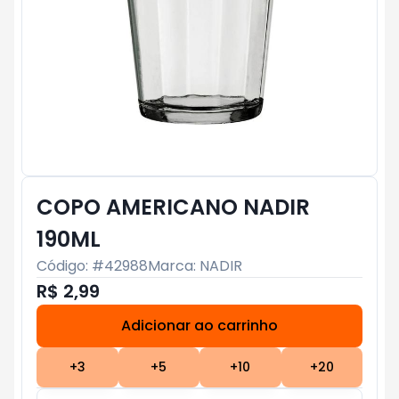
COPO AMERICANO NADIR
190ML
Código: #
42988
Marca:
NADIR
R$ 2,99
Adicionar ao carrinho
Subtotal:
R$ 0
+
3
+
5
+
10
+
20