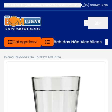
Rede Bom Lugar Ibiúna/Bairro Votorantim
-
ROD BUNJIRO NAKAO K
(15) 99842-2716
Categorias
Bebidas Não Alcoólicas
Início
Utilidades Domésticas
COPO AMERICANO NADIR 190ML