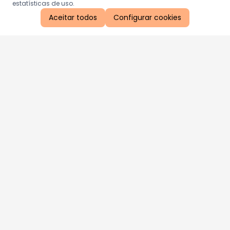
estatísticas de uso.
Aceitar todos
Configurar cookies
Aproveite as nossas promoções!
Cadastre seu e-mail e receba ofertas exclusivas.
QUERO RECEBER