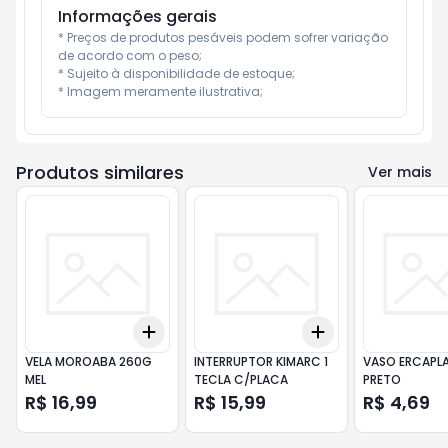
Informações gerais
* Preços de produtos pesáveis podem sofrer variação 
de acordo com o peso;

* Sujeito à disponibilidade de estoque;

* Imagem meramente ilustrativa;
Produtos similares
Ver mais
Add
Add
+
3
+
5
+
10
+
3
+
5
+
10
VELA MOROABA 260G
INTERRUPTOR KIMARC 1
VASO ERCAPLA
MEL
TECLA C/PLACA
PRETO
R$ 16,99
R$ 15,99
R$ 4,69