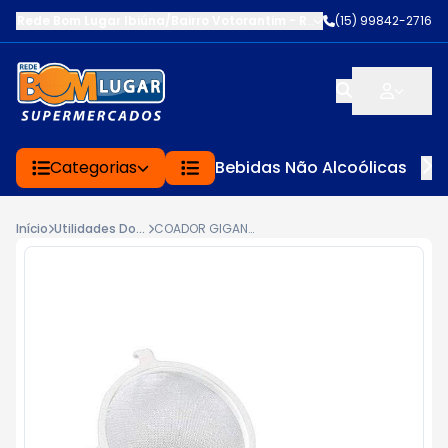
Rede Bom Lugar Ibiúna/Bairro Votorantim
-
ROD BUNJIRO NAKAO K
(15) 99842-2716
Categorias
Bebidas Não Alcoólicas
Início
Utilidades Domésticas
COADOR GIGANTE 17,5CM