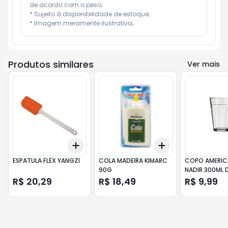
de acordo com o peso;

* Sujeito à disponibilidade de estoque;

* Imagem meramente ilustrativa;
Produtos similares
Ver mais
Add
Add
+
3
+
5
+
10
+
3
+
5
+
10
ESPATULA FLEX YANGZI
COLA MADEIRA KIMARC
COPO AMERI
90G
NADIR 300ML 
R$ 20,29
R$ 18,49
R$ 9,99