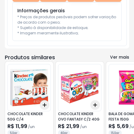
Informações gerais
* Preços de produtos pesáveis podem sofrer variação 
de acordo com o peso;

* Sujeito à disponibilidade de estoque;

* Imagem meramente ilustrativa;
Produtos similares
Ver mais
Add
Add
+
3
+
5
+
10
+
3
+
5
+
10
CHOCOLATE KINDER
CHOCOLATE KINDER
BALA DE GOMA
50G C/4
OVO FANTASY C/2 40G
FESTA 150G
R$ 11,99
R$ 21,99
R$ 5,69
/
un
/
un
/
u
50gr
40gr
150gr