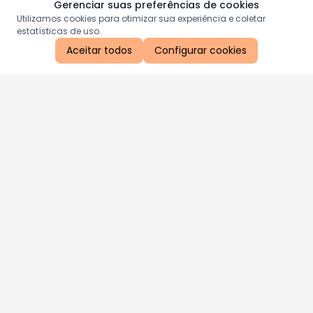
Gerenciar suas preferências de cookies
Utilizamos cookies para otimizar sua experiência e coletar
estatísticas de uso.
Aceitar todos
Configurar cookies
Aproveite as nossas promoções!
Cadastre seu e-mail e receba ofertas exclusivas.
QUERO RECEBER