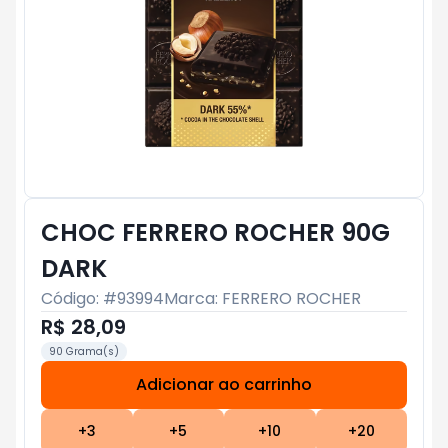
CHOC FERRERO ROCHER 90G
DARK
Código: #
93994
Marca:
FERRERO ROCHER
R$ 28,09
90 Grama(s)
Adicionar ao carrinho
Subtotal:
R$ 0
+
3
+
5
+
10
+
20