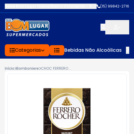
Rede Bom Lugar Ibiúna/Bairro Votorantim
-
ROD BUNJIRO NAKAO K
(15) 99842-2716
Categorias
Bebidas Não Alcoólicas
Início
Bomboniere
CHOC FERRERO ROCHER 90G DARK