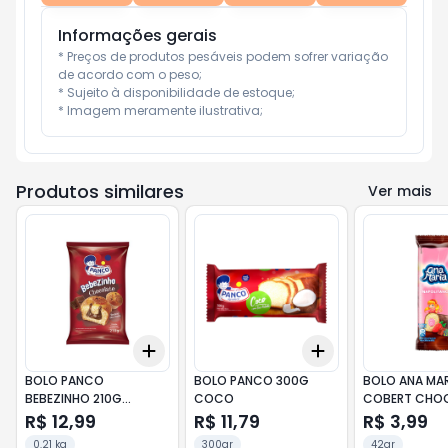
Informações gerais
* Preços de produtos pesáveis podem sofrer variação 
de acordo com o peso;

* Sujeito à disponibilidade de estoque;

* Imagem meramente ilustrativa;
Produtos similares
Ver mais
Add
Add
+
3
+
5
+
10
+
3
+
5
+
10
BOLO PANCO
BOLO PANCO 300G
BOLO ANA MA
BEBEZINHO 210G
COCO
COBERT CHO
CHOCOLATE
R$ 12,99
R$ 11,79
R$ 3,99
0.21 kg
300gr
42gr