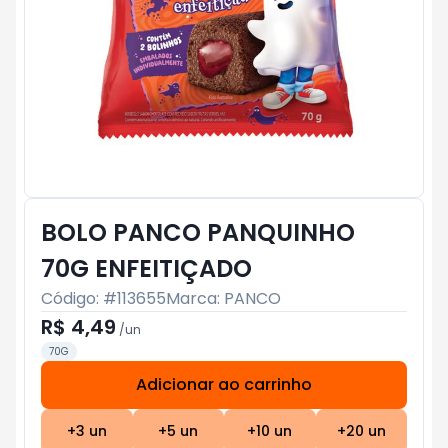
BOLO PANCO PANQUINHO
70G ENFEITIÇADO
Código: #
113655
Marca:
PANCO
R$ 4,49
/
un
70G
Adicionar ao carrinho
Subtotal:
R$ 0
+
3
un
+
5
un
+
10
un
+
20
un