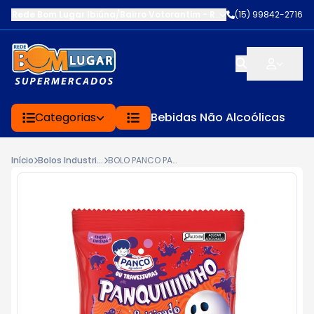
Rede Bom Lugar Ibiúna/Bairro Votorantim
-
ROD BUNJIRO NAKAO K
(15) 99842-2716
Categorias
Bebidas Não Alcoólicas
Início
Bolos Industrializados
BOLO PANCO PANQUINHO 70G ENFEITIÇADO