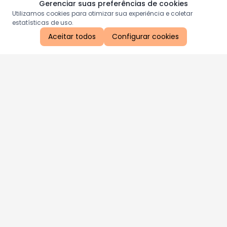
Gerenciar suas preferências de cookies
Utilizamos cookies para otimizar sua experiência e coletar
estatísticas de uso.
Aceitar todos
Configurar cookies
Aproveite as nossas promoções!
Cadastre seu e-mail e receba ofertas exclusivas.
QUERO RECEBER