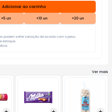
Adicionar ao carrinho
Subtotal:
R$ 0,00
+
5
un
+
10
un
+
20
un
eis podem sofrer variação de acordo com o peso;

e estoque;

tiva;
Ver mais
Add
Add
Add
+
3
+
5
+
10
+
3
+
5
+
10
+
3