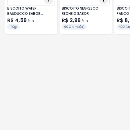
BISCOITO WAFER
BISCOITO NEGRESCO
BISCOI
BAUDUCCO SABOR
RECHEIO SABOR
PANCO
CHOCOLATE 140G
CHOCOLATE 90G
R$ 4,59
R$ 2,99
R$ 8
/
un
/
un
140gr
90 Grama(s)
400 Gr