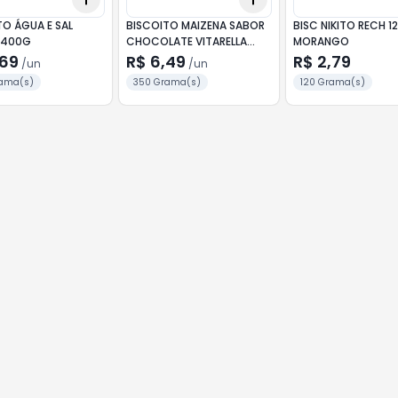
TO ÁGUA E SAL
BISCOITO MAIZENA SABOR
BISC NIKITO RECH 1
 400G
CHOCOLATE VITARELLA
MORANGO
350G
,69
R$ 6,49
R$ 2,79
/
un
/
un
ama(s)
350 Grama(s)
120 Grama(s)