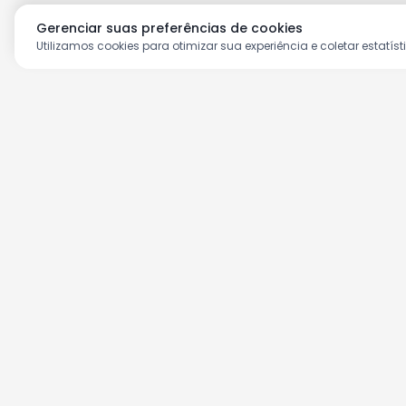
Gerenciar suas preferências de cookies
Utilizamos cookies para otimizar sua experiência e coletar estatíst
Aproveite as nossas prom
Cadastre seu e-mail e receba ofertas ex