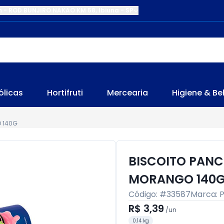
m
-
ROD BUNJIRO NAKAO KM 58
,
Ibiuna
-
SP
ólicas
Hortifruti
Mercearia
Higiene & Be
 140G
BISCOITO PANC
MORANGO 140
Código: #
33587
Marca:
R$ 3,39
/
un
0.14 kg