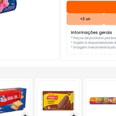
+
3
un
Informações gerais
* Preços de produtos pesáv
* Sujeito à disponibilidade d
* Imagem meramente ilustra
Add
Add
10
+
3
+
5
+
10
+
3
+
5
+
10