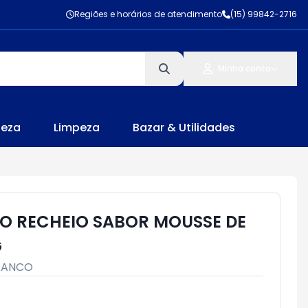
Regiões e horários de atendimento
(15) 99842-2716
Minha conta
leza
Limpeza
Bazar & Utilidades
O RECHEIO SABOR MOUSSE DE
G
PANCO