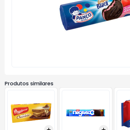
Produtos similares
Add
Add
+
3
+
5
+
10
+
3
+
5
+