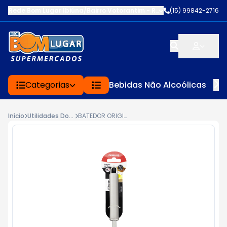
Rede Bom Lugar Ibiúna/Bairro Votorantim
-
ROD BUNJIRO NAKAO K
(15) 99842-2716
Categorias
Bebidas Não Alcoólicas
Início
Utilidades Domésticas
BATEDOR ORIGINAL COOK 28CM INOX OVO