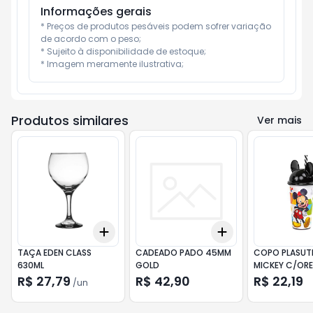
Informações gerais
* Preços de produtos pesáveis podem sofrer variação 
de acordo com o peso;

* Sujeito à disponibilidade de estoque;

* Imagem meramente ilustrativa;
Produtos similares
Ver mais
Add
Add
+
3
+
5
+
10
+
3
+
5
+
10
TAÇA EDEN CLASS
CADEADO PADO 45MM
COPO PLASUTI
630ML
GOLD
MICKEY C/ORE
R$ 27,79
R$ 42,90
R$ 22,19
/
un