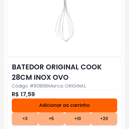
BATEDOR ORIGINAL COOK
28CM INOX OVO
Código: #
80868
Marca:
ORIGINAL
R$ 17,59
Adicionar ao carrinho
Subtotal:
R$ 0
+
3
+
5
+
10
+
20