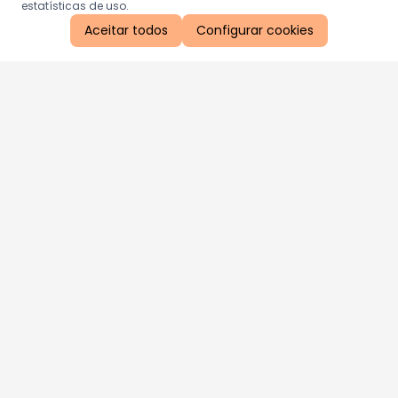
estatísticas de uso.
Aceitar todos
Configurar cookies
Aproveite as nossas promoções!
Cadastre seu e-mail e receba ofertas exclusivas.
QUERO RECEBER