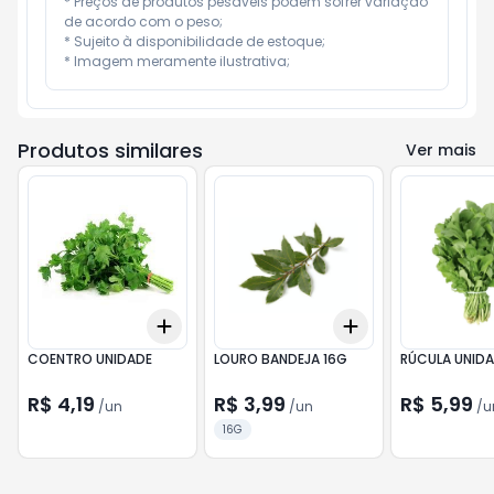
* Preços de produtos pesáveis podem sofrer variação 
de acordo com o peso;

* Sujeito à disponibilidade de estoque;

* Imagem meramente ilustrativa;
Produtos similares
Ver mais
Add
Add
+
3
+
5
+
10
+
3
+
5
+
10
COENTRO UNIDADE
LOURO BANDEJA 16G
RÚCULA UNID
R$ 4,19
R$ 3,99
R$ 5,99
/
un
/
un
/
u
16G