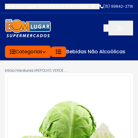
Rede Bom Lugar Ibiúna/Bairro Votorantim
-
ROD BUNJIRO NAKAO K
(15) 99842-2716
Categorias
Bebidas Não Alcoólicas
Início
Verduras
REPOLHO VERDE KG