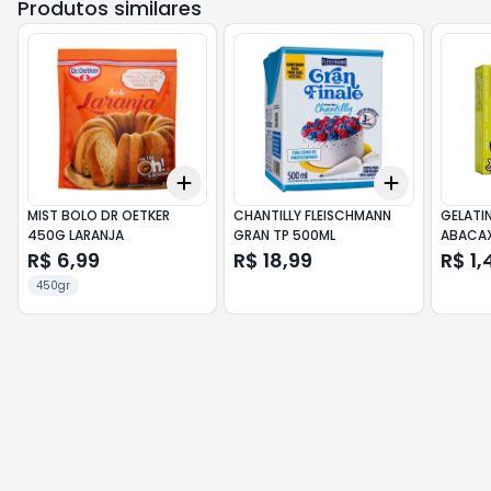
Produtos similares
Add
Add
+
3
+
5
+
10
+
3
+
5
+
MIST BOLO DR OETKER
CHANTILLY FLEISCHMANN
GELATI
450G LARANJA
GRAN TP 500ML
ABACAX
R$ 6,99
R$ 18,99
R$ 1,
450gr