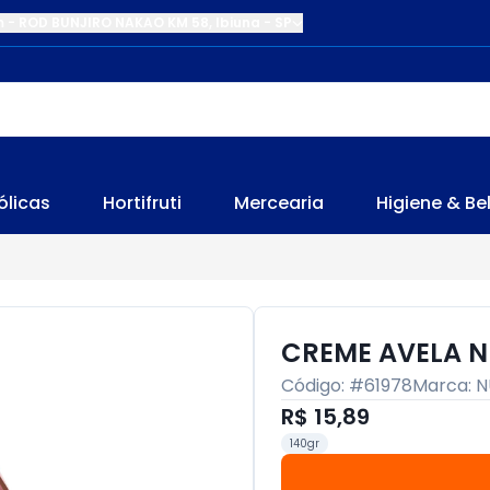
m
-
ROD BUNJIRO NAKAO KM 58
,
Ibiuna
-
SP
ólicas
Hortifruti
Mercearia
Higiene & Be
CREME AVELA N
Código: #
61978
Marca:
N
R$ 15,89
140gr