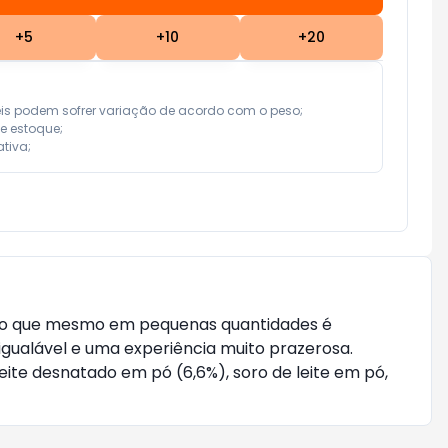
+
5
+
10
+
20
eis podem sofrer variação de acordo com o peso;

e estoque;

tiva;
cioso que mesmo em pequenas quantidades é
nigualável e uma experiência muito prazerosa.
eite desnatado em pó (6,6%), soro de leite em pó,