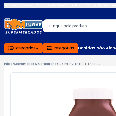
Você está navegando em:
Rede Bom Lugar Ibiúna/Bairro Votoranti
Categorias
Categorias
Bebidas Não Alco
Início
Sobremesas & Confeitaria
CREME AVELA NUTELLA 140G