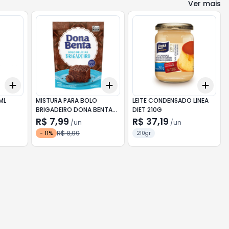
Ver mais
Add
Add
Add
+
3
+
5
+
10
+
3
+
5
+
10
+
3
ML
MISTURA PARA BOLO
LEITE CONDENSADO LINEA
BRIGADEIRO DONA BENTA
DIET 210G
SACHÊ 450G
R$ 7,99
R$ 37,19
/
un
/
un
R$ 8,99
-
11
%
210gr