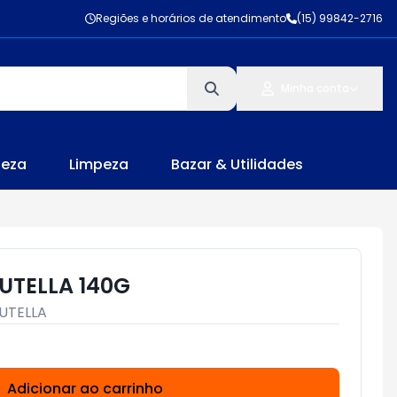
Regiões e horários de atendimento
(15) 99842-2716
Minha conta
leza
Limpeza
Bazar & Utilidades
UTELLA 140G
UTELLA
Adicionar ao carrinho
Subtotal:
R$ 0,00