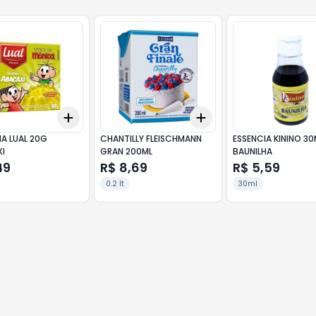
Add
Add
10
+
3
+
5
+
10
+
3
+
5
+
10
NA LUAL 20G
CHANTILLY FLEISCHMANN
ESSENCIA KININO 30
I
GRAN 200ML
BAUNILHA
49
R$ 8,69
R$ 5,59
0.2 lt
30ml