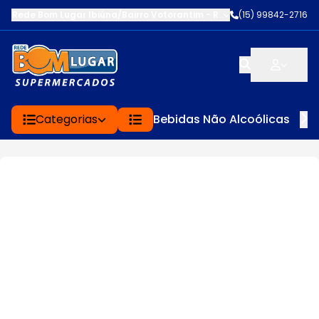
Rede Bom Lugar Ibiúna/Bairro Votorantim
-
ROD BUNJIRO NAKAO K
(15) 99842-2716
Categorias
Bebidas Não Alcoólicas