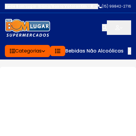
Rede Bom Lugar Ibiúna/Bairro Votorantim
-
ROD BUNJIRO NAKAO K
(15) 99842-2716
Categorias
Bebidas Não Alcoólicas