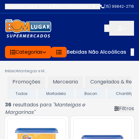
Rede Bom Lugar Ibiúna/Bairro Votorantim
-
ROD BUNJIRO NAKAO K
(15) 99842-2716
Categorias
Bebidas Não Alcoólicas
Início
Manteigas e Margarinas
Promoções
Mercearia
Congelados & Refri
Todos
Mortadela
Bacon
Chantilly / 
36
resultados para
"
Manteigas e
Filtros
Margarinas
"