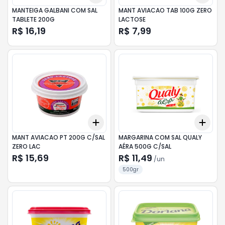
MANTEIGA GALBANI COM SAL
MANT AVIACAO TAB 100G ZERO
TABLETE 200G
LACTOSE
R$ 16,19
R$ 7,99
Add
Add
+
3
+
5
+
10
+
3
MANT AVIACAO PT 200G C/SAL
MARGARINA COM SAL QUALY
ZERO LAC
AÉRA 500G C/SAL
R$ 15,69
R$ 11,49
/
un
500gr