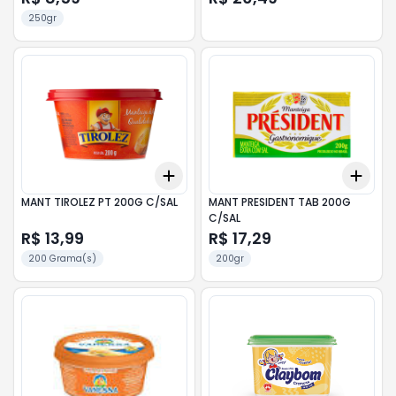
250gr
Add
Add
+
3
+
5
+
10
+
3
MANT TIROLEZ PT 200G C/SAL
MANT PRESIDENT TAB 200G
C/SAL
R$ 13,99
R$ 17,29
200 Grama(s)
200gr