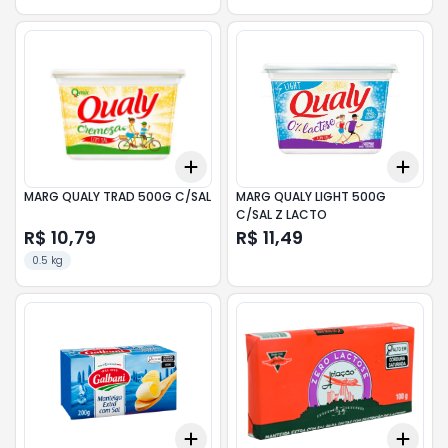
Add
Add
+
3
+
5
+
10
+
3
MARG QUALY TRAD 500G C/SAL
MARG QUALY LIGHT 500G
C/SAL Z LACTO
R$ 10,79
R$ 11,49
0.5 kg
Add
Add
+
3
+
5
+
10
+
3