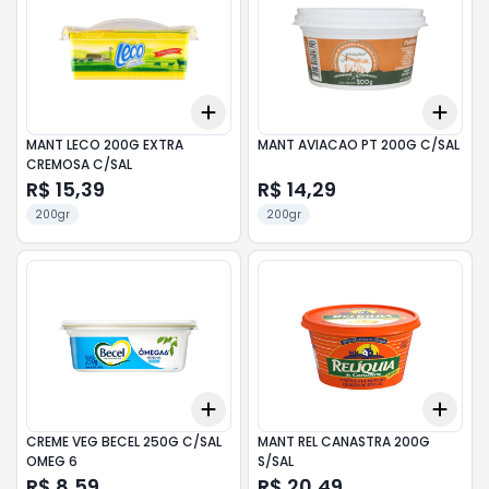
Add
Add
+
3
+
5
+
10
+
3
MANT LECO 200G EXTRA
MANT AVIACAO PT 200G C/SAL
CREMOSA C/SAL
R$ 15,39
R$ 14,29
200gr
200gr
Add
Add
+
3
+
5
+
10
+
3
CREME VEG BECEL 250G C/SAL
MANT REL CANASTRA 200G
OMEG 6
S/SAL
R$ 8,59
R$ 20,49