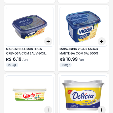
Add
Add
+
3
+
5
+
10
+
3
MARGARINA E MANTEIGA
MARGARINA VIGOR SABOR
CREMOSA COM SAL VIGOR
MANTEIGA COM SAL 500G
POTE 250G
R$ 6,19
R$ 10,99
/
un
/
un
250gr
500gr
Add
Add
+
3
+
5
+
10
+
3