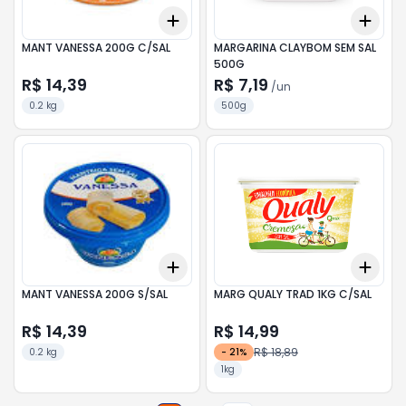
Add
Add
+
3
+
5
+
10
+
3
MANT VANESSA 200G C/SAL
MARGARINA CLAYBOM SEM SAL
500G
R$ 14,39
R$ 7,19
/
un
0.2 kg
500g
Add
Add
+
3
+
5
+
10
+
3
MANT VANESSA 200G S/SAL
MARG QUALY TRAD 1KG C/SAL
R$ 14,39
R$ 14,99
R$ 18,89
0.2 kg
-
21
%
1kg