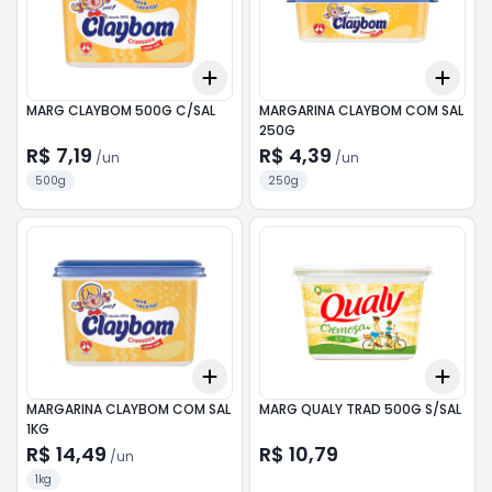
Add
Add
+
3
+
5
+
10
+
3
MARG CLAYBOM 500G C/SAL
MARGARINA CLAYBOM COM SAL
250G
R$ 7,19
R$ 4,39
/
un
/
un
500g
250g
Add
Add
+
3
+
5
+
10
+
3
MARGARINA CLAYBOM COM SAL
MARG QUALY TRAD 500G S/SAL
1KG
R$ 14,49
R$ 10,79
/
un
1kg