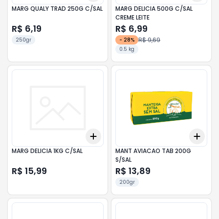
MARG QUALY TRAD 250G C/SAL
MARG DELICIA 500G C/SAL
CREME LEITE
R$ 6,19
R$ 6,99
R$ 9,69
250gr
-
28
%
0.5 kg
Add
Add
+
3
+
5
+
10
+
3
MARG DELICIA 1KG C/SAL
MANT AVIACAO TAB 200G
S/SAL
R$ 15,99
R$ 13,89
200gr