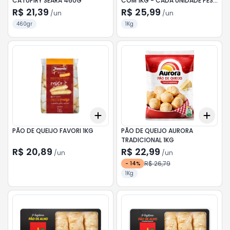
CATUPIRY SEARA 460G
COM 1KG - CADA UNIDADE PESA
APROX. 25G
R$ 21,39
R$ 25,99
/
un
/
un
460gr
1Kg
Add
Add
+
3
+
5
+
10
+
3
PÃO DE QUEIJO FAVORI 1KG
PÃO DE QUEIJO AURORA
TRADICIONAL 1KG
R$ 20,89
R$ 22,99
/
un
/
un
R$ 26,79
-
14
%
1Kg