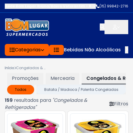
Rede Bom Lugar Ibiúna/Bairro Votorantim
-
ROD BUNJIRO NAKAO K
(15) 99842-2716
Categorias
Bebidas Não Alcoólicas
Início
Congelados & Refrigerados
Promoções
Mercearia
Congelados & Refr
Todos
Batata / Madioca / Polenta Congeladas
159
resultados para
"
Congelados &
Filtros
Refrigerados
"