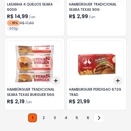
LASANHA 4 QUEIJOS SEARA
HAMBÚRGUER TRADICIONAL
600G
SEARA TEXAS 90G
R$ 14,99
R$ 2,99
/
un
/
un
R$ 17,89
-
16
%
600g
Add
Add
+
3
+
5
+
10
+
3
HAMBÚRGUER TRADICIONAL
HAMBURGUER PERDIGAO 672G
SEARA TEXAS BURGUER 56G
TRAD
R$ 2,19
R$ 21,99
/
un
1
2
3
4
5
6