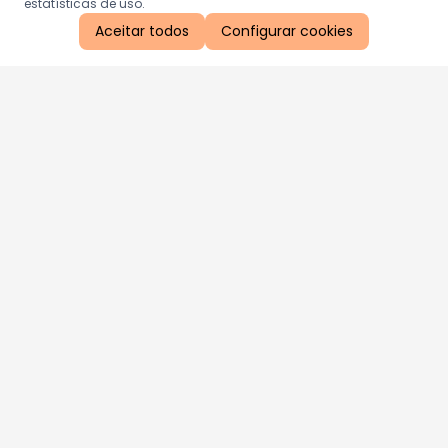
estatísticas de uso.
Aceitar todos
Configurar cookies
Aproveite as nossas promoções!
Cadastre seu e-mail e receba ofertas exclusivas.
QUERO RECEBER