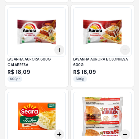
Add
Add
+
3
+
5
+
10
+
3
LASANHA AURORA 600G
LASANHA AURORA BOLONHESA
CALABRESA
600G
R$ 18,09
R$ 18,09
600gr
600g
Add
Add
+
3
+
5
+
10
+
3