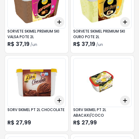
Add
Add
+
3
+
5
+
10
+
3
SORVETE SKIMEL PREMIUM SKI
SORVETE SKIMEL PREMIUM SKI
VALSA POTE 2L
OURO POTE 2L
R$ 37,19
R$ 37,19
/
un
/
un
Add
Add
+
3
+
5
+
10
+
3
SORV SKIMEL PT 2L CHOCOLATE
SORV SKIMEL PT 2L
ABACAXI/COCO
R$ 27,99
R$ 27,99