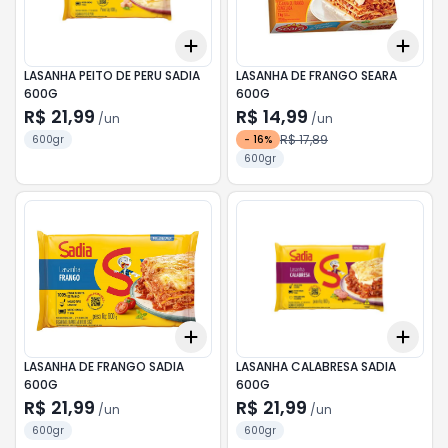
Add
Add
+
3
+
5
+
10
+
3
LASANHA PEITO DE PERU SADIA
LASANHA DE FRANGO SEARA
600G
600G
R$ 21,99
R$ 14,99
/
un
/
un
R$ 17,89
600gr
-
16
%
600gr
Add
Add
+
3
+
5
+
10
+
3
LASANHA DE FRANGO SADIA
LASANHA CALABRESA SADIA
600G
600G
R$ 21,99
R$ 21,99
/
un
/
un
600gr
600gr