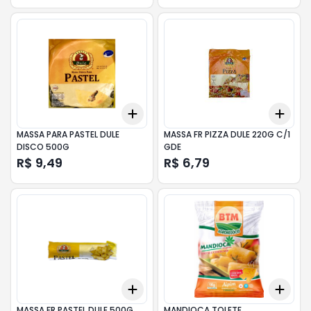
Add
Add
+
3
+
5
+
10
+
3
MASSA PARA PASTEL DULE
MASSA FR PIZZA DULE 220G C/1
DISCO 500G
GDE
R$ 9,49
R$ 6,79
Add
Add
+
3
+
5
+
10
+
3
MASSA FR PASTEL DULE 500G
MANDIOCA TOLETE