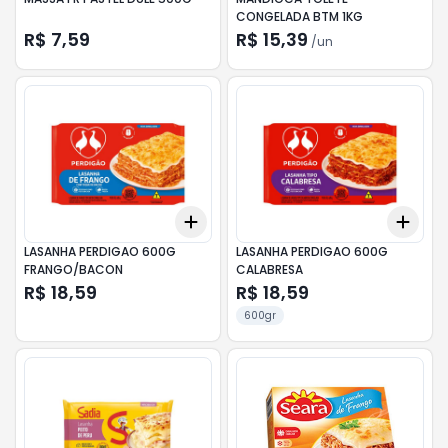
CONGELADA BTM 1KG
R$ 7,59
R$ 15,39
/
un
Add
Add
+
3
+
5
+
10
+
3
LASANHA PERDIGAO 600G
LASANHA PERDIGAO 600G
FRANGO/BACON
CALABRESA
R$ 18,59
R$ 18,59
600gr