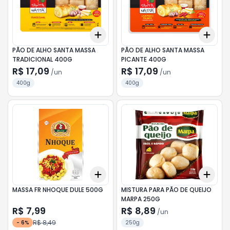
Add
Add
+
3
+
5
+
10
+
3
PÃO DE ALHO SANTA MASSA
PÃO DE ALHO SANTA MASSA
TRADICIONAL 400G
PICANTE 400G
R$ 17,09
R$ 17,09
/
un
/
un
400g
400g
Add
Add
+
3
+
5
+
10
+
3
MASSA FR NHOQUE DULE 500G
MISTURA PARA PÃO DE QUEIJO
MARPA 250G
R$ 7,99
R$ 8,89
/
un
R$ 8,49
-
6
%
250g