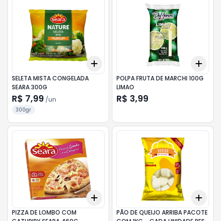
Add
Add
+
3
+
5
+
10
+
3
SELETA MISTA CONGELADA
POLPA FRUTA DE MARCHI 100G
SEARA 300G
LIMAO
R$ 7,99
R$ 3,99
/
un
300gr
Add
Add
+
3
+
5
+
10
+
3
PIZZA DE LOMBO COM
PÃO DE QUEIJO ARRIBA PACOTE