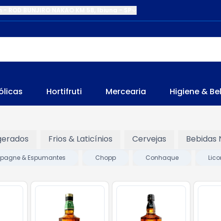
m
-
ROD BUNJIRO NAKAO KM 58
,
Ibiuna
-
SP
ólicas
Hortifruti
Mercearia
Higiene & Be
gerados
Frios & Laticínios
Cervejas
Bebidas 
agne & Espumantes
Chopp
Conhaque
Lico