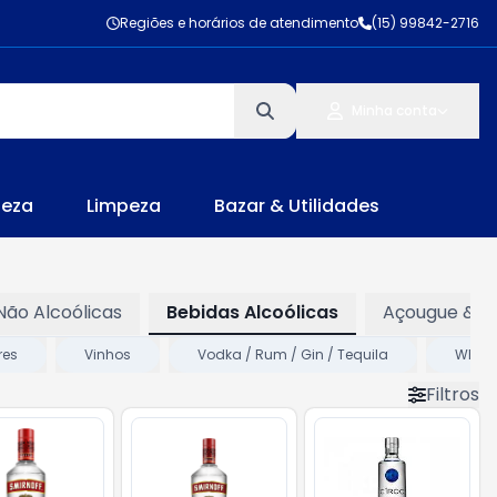
Regiões e horários de atendimento
(15) 99842-2716
Minha conta
leza
Limpeza
Bazar & Utilidades
Não Alcoólicas
Bebidas Alcoólicas
Açougue & Pe
res
Vinhos
Vodka / Rum / Gin / Tequila
Whisk
Filtros