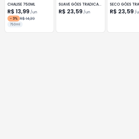
CHALISE 750ML
SUAVE GÓES TRADICAO
SECO GÓES TR
750ML
750ML
R$ 13,99
R$ 23,59
R$ 23,59
/
un
/
un
/
u
R$ 14,39
-
3
%
750ml