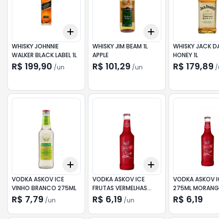
Add
Add
+
3
+
5
+
10
+
3
+
5
+
10
WHISKY JOHNNIE
WHISKY JIM BEAM 1L
WHISKY JACK DA
WALKER BLACK LABEL 1L
APPLE
HONEY 1L
R$ 199,90
R$ 101,29
R$ 179,89
/
un
/
un
/
Add
Add
+
3
+
5
+
10
+
3
+
5
+
10
VODKA ASKOV ICE
VODKA ASKOV ICE
VODKA ASKOV I
VINHO BRANCO 275ML
FRUTAS VERMELHAS
275ML MORAN
275ML
R$ 7,79
R$ 6,19
R$ 6,19
/
un
/
un