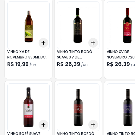
Add
Add
+
3
+
5
+
10
+
3
+
5
+
10
VINHO XV DE
VINHO TINTO BODÔ
VINHO XV DE
NOVEMBRO 880ML BCO
SUAVE XV DE
NOVEMBRO 720
SECO
NOVEMBRO 720ML
BORDO SE
R$ 19,99
R$ 26,39
R$ 26,39
/
un
/
un
/
u
Add
Add
+
3
+
5
+
10
+
3
+
5
+
10
VINHO ROSÉ SUAVE
VINHO TINTO BORDÔ
VINHO TINTO 