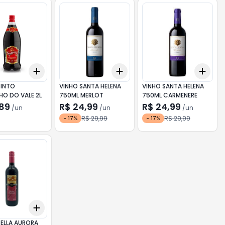
Add
Add
Add
10
+
3
+
5
+
10
+
3
+
5
+
10
+
3
TINTO
VINHO SANTA HELENA
VINHO SANTA HELENA
HO DO VALE 2L
750ML MERLOT
750ML CARMENERE
,89
R$ 24,99
R$ 24,99
/
un
/
un
/
un
R$ 29,99
R$ 29,99
-
17
%
-
17
%
Add
10
+
3
+
5
+
10
BELLA AURORA