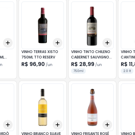
Add
Add
Add
+
3
+
5
+
10
+
3
+
5
+
10
+
3
+
5
+
VINHO TERRAS XISTO
VINHO TINTO CHILENO
VINHO 
ML
750ML TTO RESERV
CABERNET SAUVIGNON
CANTIN
CONCHA Y TORO
R$ 96,90
R$ 28,99
R$ 11
n
/
un
/
un
750ML
750ml
2.0 lt
Add
Add
Add
+
3
+
5
+
10
+
3
+
5
+
10
+
3
+
5
+
BORDÔ
VINHO BRANCO SUAVE
VINHO FRISANTE ROSÉ
VINHO 