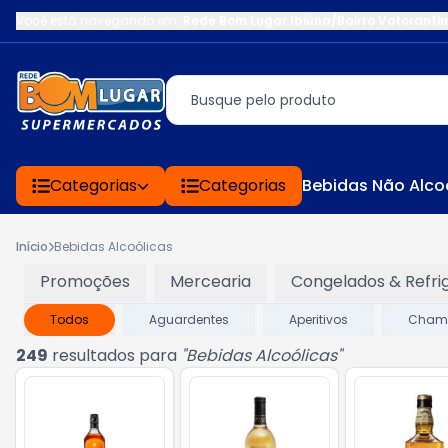
Você está navegando em:
Rede Bom Lugar Ibiúna/Bairro Votoranti
Categorias
Categorias
Bebidas Não Alco
Início
Bebidas Alcoólicas
Promoções
Mercearia
Congelados & Refri
Todos
Aguardentes
Aperitivos
Champ
249
resultados para
"
Bebidas Alcoólicas
"