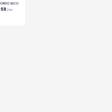
BORDO SECO
,59
/
un