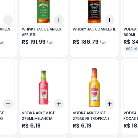
Add
Add
Add
+
3
+
5
+
10
+
3
+
5
+
10
+
3
+
5
+
NIELS
WHISKY JACK DANIELS
WHISKY JACK DANIELS 1L
VODKA 
APPLE 1L
600ML
R$ 191,99
R$ 186,79
R$ 3
un
/
un
/
un
600ml
Add
Add
Add
+
3
+
5
+
10
+
3
+
5
+
10
+
3
+
5
+
CE
VODKA ASKOV ICE
VODKA ASKOV ICE
VODKA 
GO
275ML MELANCIA
275ML FR TROPICAIS
ROXAS 
R$ 6,19
R$ 6,19
R$ 18