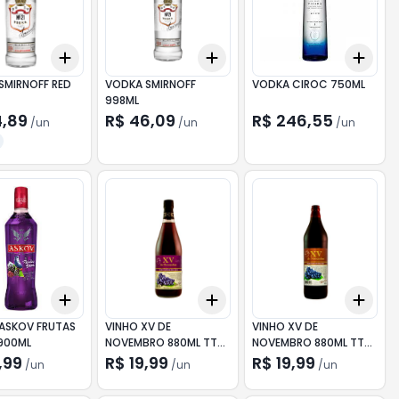
Add
Add
Add
10
+
3
+
5
+
10
+
3
+
5
+
10
+
3
SMIRNOFF RED
VODKA SMIRNOFF
VODKA CIROC 750ML
998ML
4,89
R$ 46,09
R$ 246,55
/
un
/
un
/
un
Add
Add
Add
10
+
3
+
5
+
10
+
3
+
5
+
10
+
3
ASKOV FRUTAS
VINHO XV DE
VINHO XV DE
900ML
NOVEMBRO 880ML TTO
NOVEMBRO 880ML TTO
SUAV
SECO
,99
R$ 19,99
R$ 19,99
/
un
/
un
/
un