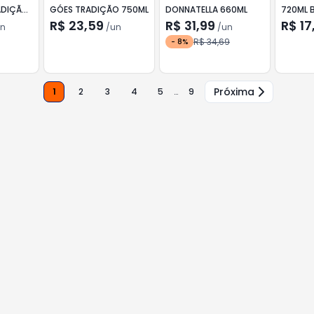
ADIÇÃO
GÓES TRADIÇÃO 750ML
DONNATELLA 660ML
720ML 
R$ 23,59
R$ 31,99
R$ 17
n
/
un
/
un
R$ 34,69
-
8
%
Próxima
1
2
3
4
5
…
9