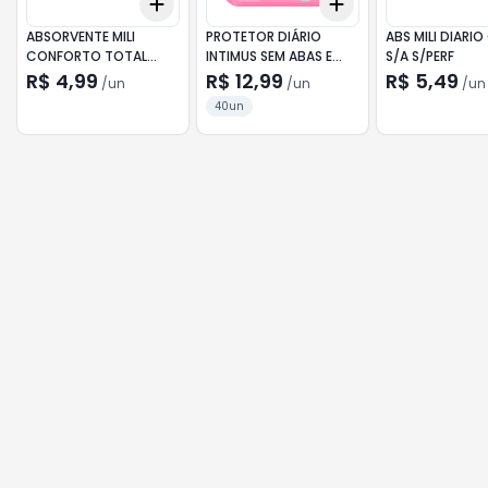
Add
Add
+
3
+
5
+
10
+
3
+
5
+
10
ABSORVENTE MILI
PROTETOR DIÁRIO
ABS MILI DIARIO
CONFORTO TOTAL
INTIMUS SEM ABAS E
S/A S/PERF
COBERTURA SUAVE SEM
SEM PERFUME LEVE 40 E
R$ 4,99
R$ 12,99
R$ 5,49
/
un
/
un
/
un
ABAS COM 8 UNIDADES
PAGUE 30 UNIDADES
40un