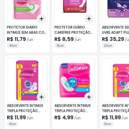
Add
Add
+
3
+
5
+
10
+
3
+
5
+
10
PROTETOR DIÁRIO
PROTETOR DIÁRIO
ABSORVENTE SE
INTIMUS SEM ABAS COM
CAREFREE PROTEÇÃO
LIVRE ADAPT PL
PERFUME LEVE 40 PAGUE
SEM PERFUME COM 15
E DIA COBERTU
R$ 11,79
R$ 8,59
R$ 35,29
/
un
/
un
/
u
30
UNIDADES
COM ABAS C/32
40un
15un
32un
MAIS PAGUE ME
Add
Add
+
3
+
5
+
10
+
3
+
5
+
10
ABSORVENTE INTIMUS
ABSORVENTE INTIMUS
ABSORVENTE IN
TRIPLA PROTEÇÃO
TRIPLA PROTEÇÃO
TRIPLA PROTEÇ
COBERTURA SUAVE
COBERTURA SECA SEM
COBERTURA SE
R$ 11,99
R$ 4,99
R$ 11,99
/
un
/
un
/
un
COM ABAS COM 16
ABAS COM 8 UNIDADES
ABAS COM 16 U
16un
16un
UNIDADES SV C/16 C/A