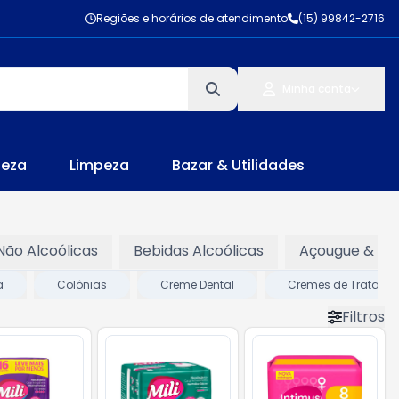
Regiões e horários de atendimento
(15) 99842-2716
Minha conta
leza
Limpeza
Bazar & Utilidades
Não Alcoólicas
Bebidas Alcoólicas
Açougue & Pei
a
Colônias
Creme Dental
Cremes de Tratamen
Filtros