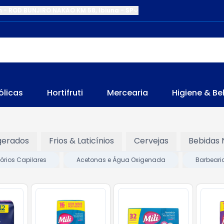
m
-
ROD BUNJIRO NAKAO KM 58
,
Ibiuna
-
SP
ólicas
Hortifruti
Mercearia
Higiene & Be
gerados
Frios & Laticínios
Cervejas
Bebidas 
órios Capilares
Acetonas e Água Oxigenada
Barbeari