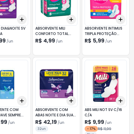
Add
Add
Add
10
+
3
+
5
+
10
+
3
+
5
+
10
+
3
I DIA&NOITE SV
ABSORVENTE MILI
ABSORVENTE INTIMUS
/A
CONFORTO TOTAL
TRIPLA PROTEÇÃO
COBERTURA SECA COM
COBERTURA SUAVE
,99
R$ 4,99
R$ 5,99
/
un
/
un
/
un
ABAS COM 8 UNIDADES
COM ABAS COM 8
UNIDADES
Add
Add
Add
10
+
3
+
5
+
10
+
3
+
5
+
10
+
3
ENTE COM
ABSORVENTE COM
ABS MILI NOT SV C/16
UAVE SEMPRE
ABAS NOITE E DIA SUAVE
C/A
DAPT PLUS
SEMPRE LIVRE ADAPT
,99
R$ 42,19
R$ 9,99
/
un
/
un
/
un
 16 UNIDADES
PLUS PACOTE 32
R$ 11,99
32un
-
17
%
IS PAGUE
UNIDADES LEVE MAIS