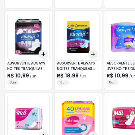
TRIPLA PROT
Add
Add
+
3
+
5
+
10
+
3
+
5
+
10
ABSORVENTE ALWAYS
ABSORVENTE ALWAYS
ABSORVENTE SE
NOITES TRANQUILAS
NOITES TRANQUILAS
LIVRE NOITE E DI
COBERTURA SUAVE
COBERTURA SECAS
COBERTURA SE
R$ 10,99
R$ 18,99
R$ 10,99
/
un
/
un
/
u
COM ABAS COM 8
COM ABAS LEVE 16 E
ABAS COM 8 UN
8un
16un
8un
UNIDADES
PAGUE 14 UNIDADES