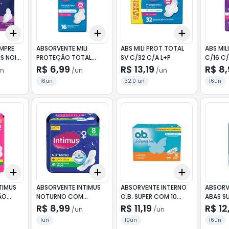
Add
Add
Add
+
3
+
5
+
10
+
3
+
5
+
10
+
3
+
5
+
MPRE
ABSORVENTE MILI
ABS MILI PROT TOTAL
ABS MIL
US NOITE
PROTEÇÃO TOTAL
SV C/32 C/A L+P
C/16 C
RA SECA
COBERTURA SUAVE
R$ 6,99
R$ 13,19
R$ 8
n
/
un
/
un
 LEVA
COM ABAS COM 16
16un
32.0 un
16un
NOS
UNIDADES
Add
Add
Add
+
3
+
5
+
10
+
3
+
5
+
10
+
3
+
5
+
TIMUS
ABSORVENTE INTIMUS
ABSORVENTE INTERNO
ABSORV
ÃO
NOTURNO COM
O.B. SUPER COM 10
ABAS S
CA COM
COBERTURA SECA COM
UNIDADES LEVE MAIS E
LIVRE A
R$ 8,99
R$ 11,19
R$ 12
/
un
/
un
NIDADES
ABAS COM 8 UNIDADES
PAGUE MENOS
PACOTE
1un
10un
16un
LEVE MA