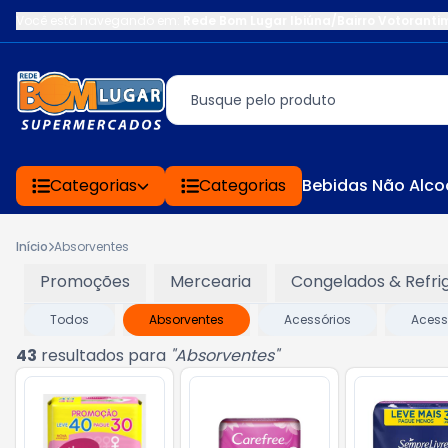
Você está navegando em:
Rede Bom Lugar Ibiúna/Bairro Votoranti
Categorias
Categorias
Bebidas Não Alco
Início
Absorventes
Promoções
Mercearia
Congelados & Refri
Todos
Absorventes
Acessórios
Acess
43
resultados para
"
Absorventes
"