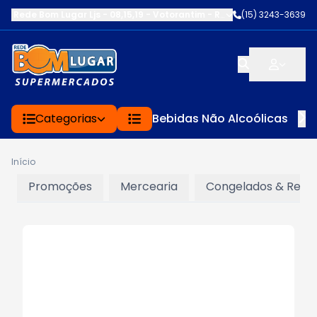
Rede Bom Lugar Ljs - 08,15,19 - Votorantim
-
RUA SERVINA CARDOS
(15) 3243-3639
Categorias
Bebidas Não Alcoólicas
Início
Promoções
Mercearia
Congelados & Refri